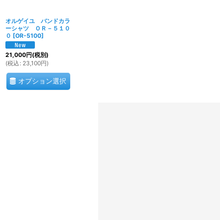
オルゲイユ バンドカラ
ーシャツ ＯＲ－５１０
０
[
OR-5100
]
21,000
円
(税別)
(
税込
:
23,100
円
)
オプション選択