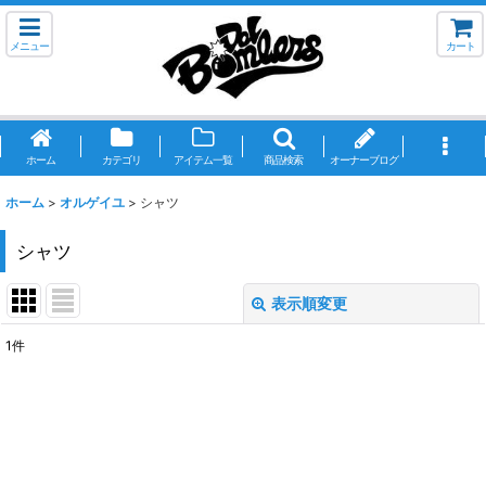
メニュー
カート
ホーム
カテゴリ
アイテム一覧
商品検索
オーナーブログ
ホーム
>
オルゲイユ
>
シャツ
シャツ
表示順変更
閉じる
1
件
表示数
:
並び順
:
絞り込む