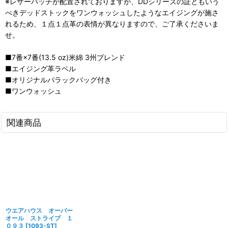
※レザーパッチが配置されておりますが、DDシリーズの証ともいう
べきデッドストックをワンウォッシュしたようなエイジングが施さ
れるため、１点１点革の表情が異なりますので、ご了承くださいま
せ。
■7番×7番(13.5 oz)米綿 3州ブレンド
■エイジング革ラベル
■オリジナルバラックバッグ付き
■ワンウォッシュ
関連商品
ウエアハウス オーバー
オール ストライプ １
０９３
[
1093-ST
]