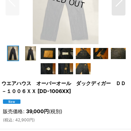
ウエアハウス オーバーオール ダックディガー ＤＤ
－１００６ＸＸ
[
DD-1006XX
]
販売価格
:
39,000
円
(税別)
(
税込
:
42,900
円
)