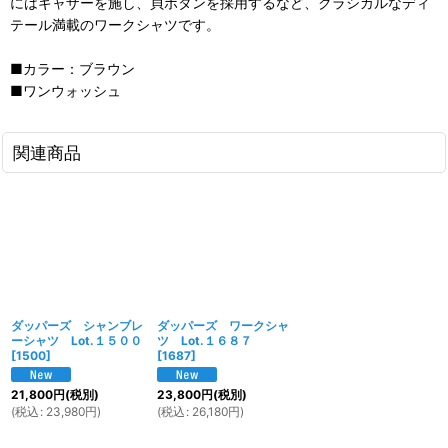
にはギャザーを施し、貝ボタンを採用するなど、クラシカルなディ
テール満載のワークシャツです。
■カラー：ブラウン
■ワンウォッシュ
関連商品
ダッパーズ シャンブレ
ダッパーズ ワークシャ
ーシャツ Lot.１５００
ツ Lot.１６８７
[
1500
]
[
1687
]
21,800
円
(税別)
23,800
円
(税別)
(
税込
:
23,980
円
)
(
税込
:
26,180
円
)