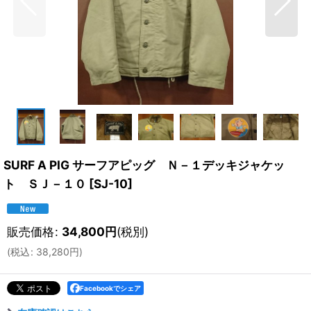
SURF A PIG サーフアピッグ Ｎ－１デッキジャケッ
ト ＳＪ－１０
[
SJ-10
]
販売価格
:
34,800
円
(税別)
(
税込
:
38,280
円
)
Facebookでシェア