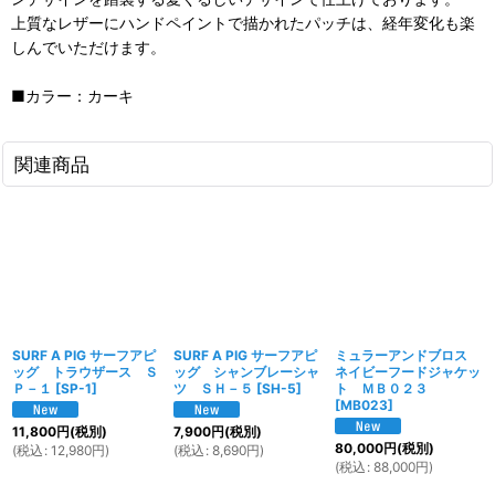
上質なレザーにハンドペイントで描かれたパッチは、経年変化も楽
しんでいただけます。
■カラー：カーキ
関連商品
SURF A PIG サーフアピ
SURF A PIG サーフアピ
ミュラーアンドブロス
ッグ トラウザース Ｓ
ッグ シャンブレーシャ
ネイビーフードジャケッ
Ｐ－１
[
SP-1
]
ツ ＳＨ－５
[
SH-5
]
ト ＭＢ０２３
[
MB023
]
11,800
円
(税別)
7,900
円
(税別)
80,000
円
(税別)
(
税込
:
12,980
円
)
(
税込
:
8,690
円
)
(
税込
:
88,000
円
)