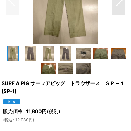
SURF A PIG サーフアピッグ トラウザース ＳＰ－１
[
SP-1
]
販売価格
:
11,800
円
(税別)
(
税込
:
12,980
円
)