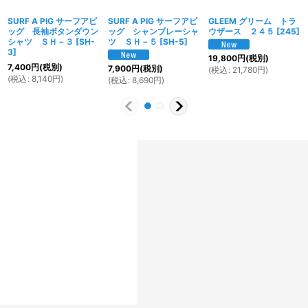
SURF A PIG サーフアピ
SURF A PIG サーフアピ
GLEEM グリーム トラ
ッグ 長袖ボタンダウン
ッグ シャンブレーシャ
ウザース ２４５
[
245
]
シャツ ＳＨ－３
[
SH-
ツ ＳＨ－５
[
SH-5
]
3
]
19,800
円
(税別)
7,400
円
(税別)
7,900
円
(税別)
(
税込
:
21,780
円
)
(
税込
:
8,140
円
)
(
税込
:
8,690
円
)