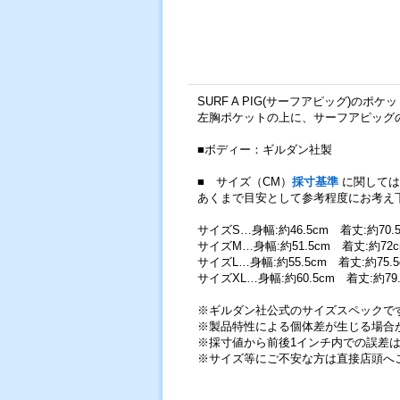
SURF A PIG(サーフアピッグ)のポ
左胸ポケットの上に、サーフアピッグ
■ボディー：ギルダン社製
■ サイズ（CM）
採寸基準
に関しては
あくまで目安として参考程度にお考え
サイズS…身幅:約46.5cm 着丈:約70.
サイズM…身幅:約51.5cm 着丈:約72c
サイズL…身幅:約55.5cm 着丈:約75.
サイズXL…身幅:約60.5cm 着丈:約79
※ギルダン社公式のサイズスペックで
※製品特性による個体差が生じる場合
※採寸値から前後1インチ内での誤差
※サイズ等にご不安な方は直接店頭へ