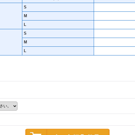
S
M
L
S
M
L