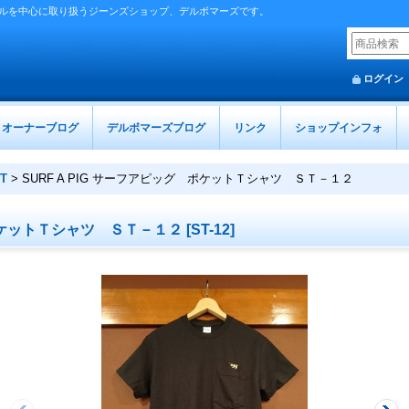
ルを中心に取り扱うジーンズショップ、デルボマーズです。
ログイン
オーナーブログ
デルボマーズブログ
リンク
ショップインフォ
T
>
SURF A PIG サーフアピッグ ポケットＴシャツ ＳＴ－１２
 ポケットＴシャツ ＳＴ－１２
[
ST-12
]