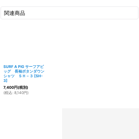
関連商品
SURF A PIG サーフアピ
ッグ 長袖ボタンダウン
シャツ ＳＨ－３
[
SH-
3
]
7,400
円
(税別)
(
税込
:
8,140
円
)