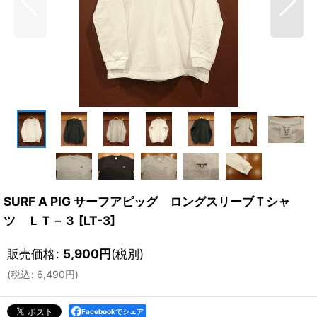
SURF A PIG サーフアピッグ ロングスリーブＴシャ
ツ ＬＴ－３
[
LT-3
]
販売価格
:
5,900
円
(税別)
(
税込
:
6,490
円
)
Facebookでシェア