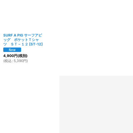
SURF A PIG サーフアピ
ッグ ポケットＴシャ
ツ ＳＴ－１２
[
ST-12
]
4,900
円
(税別)
(
税込
:
5,390
円
)