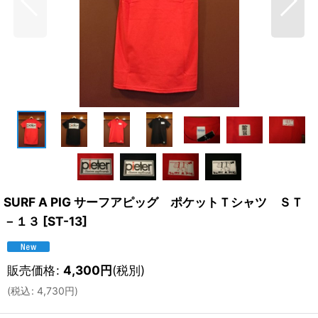
SURF A PIG サーフアピッグ ポケットＴシャツ ＳＴ
－１３
[
ST-13
]
販売価格
:
4,300
円
(税別)
(
税込
:
4,730
円
)