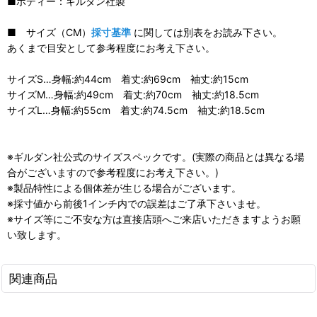
■ボディー：ギルダン社製
■ サイズ（CM）
採寸基準
に関しては別表をお読み下さい。
あくまで目安として参考程度にお考え下さい。
サイズS…身幅:約44cm 着丈:約69cm 袖丈:約15cm
サイズM…身幅:約49cm 着丈:約70cm 袖丈:約18.5cm
サイズL…身幅:約55cm 着丈:約74.5cm 袖丈:約18.5cm
※ギルダン社公式のサイズスペックです。(実際の商品とは異なる場
合がございますので参考程度にお考え下さい。)
※製品特性による個体差が生じる場合がございます。
※採寸値から前後1インチ内での誤差はご了承下さいませ。
※サイズ等にご不安な方は直接店頭へご来店いただきますようお願
い致します。
関連商品