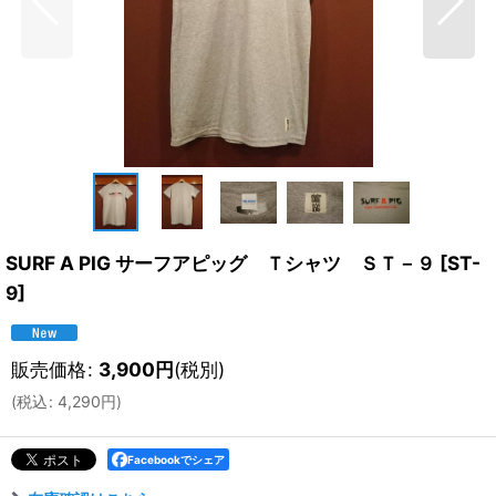
SURF A PIG サーフアピッグ Ｔシャツ ＳＴ－９
[
ST-
9
]
販売価格
:
3,900
円
(税別)
(
税込
:
4,290
円
)
Facebookでシェア