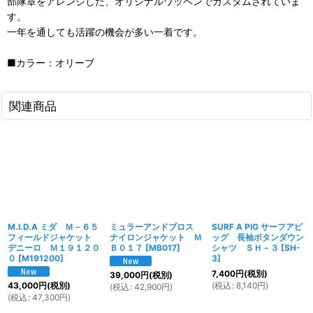
部隊章をアレンジした、オリジナルワッペンでカスタムされていま
す。
一年を通しても活躍の機会が多い一着です。
■カラー：オリーブ
関連商品
M.I.D.A ミダ Ｍ－６５
ミュラーアンドブロス
SURF A PIG サーフアピ
フィールドジャケット
ナイロンジャケット Ｍ
ッグ 長袖ボタンダウン
デニーロ Ｍ１９１２０
Ｂ０１７
[
MB017
]
シャツ ＳＨ－３
[
SH-
０
[
M191200
]
3
]
7,400
円
(税別)
39,000
円
(税別)
(
税込
:
8,140
円
)
43,000
円
(税別)
(
税込
:
42,900
円
)
(
税込
:
47,300
円
)