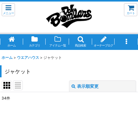
メニュー
カート
ホーム
カテゴリ
アイテム一覧
商品検索
オーナーブログ
ホーム
>
ウエアハウス
>
ジャケット
ジャケット
表示順変更
閉じる
34
件
表示数
:
並び順
:
絞り込む