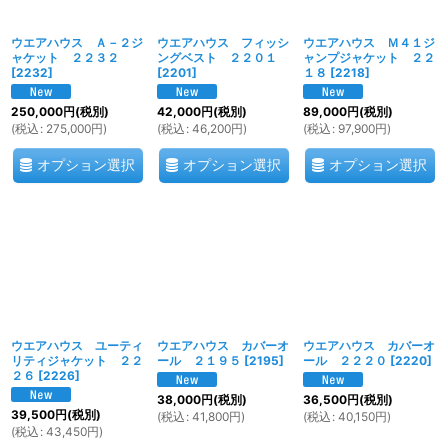
ウエアハウス Ａ－２ジ
ウエアハウス フィッシ
ウエアハウス Ｍ４１ジ
ャケット ２２３２
ングベスト ２２０１
ャンプジャケット ２２
[
2232
]
[
2201
]
１８
[
2218
]
250,000
円
(税別)
42,000
円
(税別)
89,000
円
(税別)
(
税込
:
275,000
円
)
(
税込
:
46,200
円
)
(
税込
:
97,900
円
)
オプション選択
オプション選択
オプション選択
ウエアハウス ユーティ
ウエアハウス カバーオ
ウエアハウス カバーオ
リティジャケット ２２
ール ２１９５
[
2195
]
ール ２２２０
[
2220
]
２６
[
2226
]
38,000
円
(税別)
36,500
円
(税別)
39,500
円
(税別)
(
税込
:
41,800
円
)
(
税込
:
40,150
円
)
(
税込
:
43,450
円
)