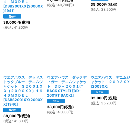
１ ＭＯＤＥＬ
35,000
円
(税別)
(
税込
:
40,700
円
)
[
DSB2001XX(2000XX
(
税込
:
38,500
円
)
)1941
]
38,000
円
(税別)
(
税込
:
41,800
円
)
ウエアハウス デッドス
ウエアハウス ダックデ
ウエアハウス デニムジ
トックブルー デニムジ
ィガー デニムジャケッ
ャケット ２００３ＸＸ
ャケット Ｓ２００１Ｘ
ト ＤＤ－２００１(T
[
2003XX
]
Ｘ（２０００ＸＸ）１９
BACK STYLE)
[
DD-
４６ＭＯＤＥＬ
2001(T BACK)
]
32,000
円
(税別)
[
DSBS2001XX(2000X
(
税込
:
35,200
円
)
X)1946
]
38,000
円
(税別)
(
税込
:
41,800
円
)
38,000
円
(税別)
(
税込
:
41,800
円
)