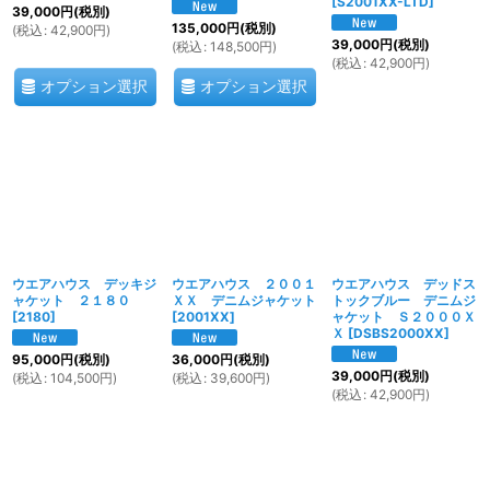
[
S2001XX-LTD
]
39,000
円
(税別)
135,000
円
(税別)
(
税込
:
42,900
円
)
39,000
円
(税別)
(
税込
:
148,500
円
)
(
税込
:
42,900
円
)
オプション選択
オプション選択
ウエアハウス デッキジ
ウエアハウス ２００１
ウエアハウス デッドス
ャケット ２１８０
ＸＸ デニムジャケット
トックブルー デニムジ
[
2180
]
[
2001XX
]
ャケット Ｓ２０００Ｘ
Ｘ
[
DSBS2000XX
]
95,000
円
(税別)
36,000
円
(税別)
39,000
円
(税別)
(
税込
:
104,500
円
)
(
税込
:
39,600
円
)
(
税込
:
42,900
円
)