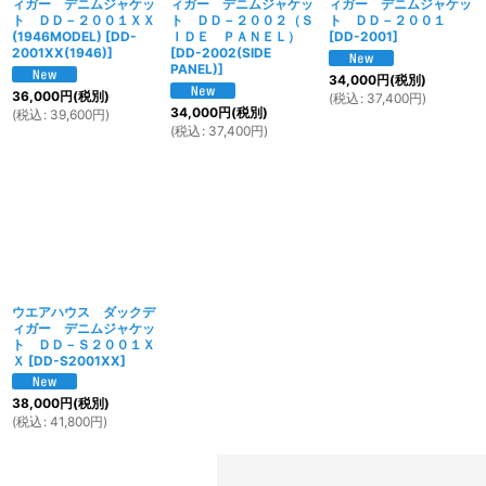
ィガー デニムジャケッ
ィガー デニムジャケッ
ィガー デニムジャケッ
ト ＤＤ－２００１ＸＸ
ト ＤＤ－２００２（Ｓ
ト ＤＤ－２００１
(1946MODEL)
[
DD-
ＩＤＥ ＰＡＮＥＬ）
[
DD-2001
]
2001XX(1946)
]
[
DD-2002(SIDE
PANEL)
]
34,000
円
(税別)
36,000
円
(税別)
(
税込
:
37,400
円
)
34,000
円
(税別)
(
税込
:
39,600
円
)
(
税込
:
37,400
円
)
ウエアハウス ダックデ
ィガー デニムジャケッ
ト ＤＤ－Ｓ２００１Ｘ
Ｘ
[
DD-S2001XX
]
38,000
円
(税別)
(
税込
:
41,800
円
)