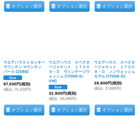
オプション選択
オプション選択
オプション選択
ウエアハウス × ロッキー
ウエアハウス スペクタ
ウエアハウス スペクタ
マウンテン マウンテン
ージャケット １７００
ージャケット １７００
パーカ
[
2098
]
９－Ｄ ヴィンテージウ
９－Ｄ ノンウォッシュ
ォッシュ
[
17009-D-
モデル
[
17009-D
]
VW
]
28,800
円
(税別)
67,500
円
(税別)
(
税込
:
31,680
円
)
(
税込
:
74,250
円
)
32,800
円
(税別)
(
税込
:
36,080
円
)
オプション選択
オプション選択
オプション選択