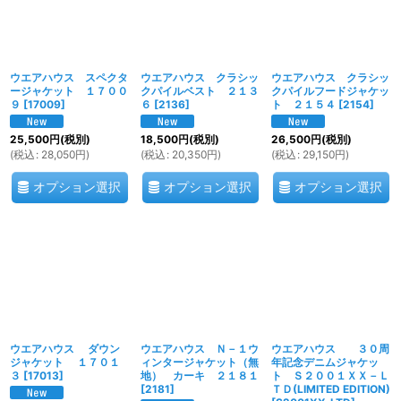
ウエアハウス スペクタ
ウエアハウス クラシッ
ウエアハウス クラシッ
ージャケット １７００
クパイルベスト ２１３
クパイルフードジャケッ
９
[
17009
]
６
[
2136
]
ト ２１５４
[
2154
]
25,500
円
(税別)
18,500
円
(税別)
26,500
円
(税別)
(
税込
:
28,050
円
)
(
税込
:
20,350
円
)
(
税込
:
29,150
円
)
オプション選択
オプション選択
オプション選択
ウエアハウス ダウン
ウエアハウス Ｎ－１ウ
ウエアハウス ３０周
ジャケット １７０１
ィンタージャケット（無
年記念デニムジャケッ
３
[
17013
]
地） カーキ ２１８１
ト Ｓ２００１ＸＸ－Ｌ
[
2181
]
ＴＤ(LIMITED EDITION)