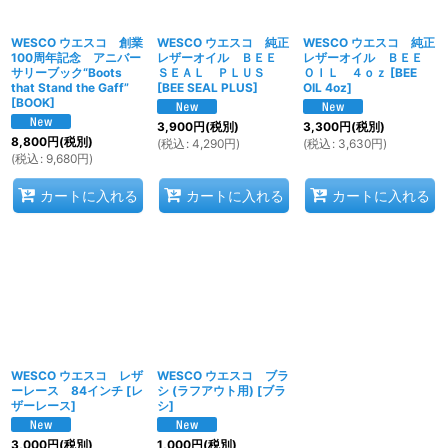
WESCO ウエスコ 創業
WESCO ウエスコ 純正
WESCO ウエスコ 純正
100周年記念 アニバー
レザーオイル ＢＥＥ
レザーオイル ＢＥＥ
サリーブック“Boots
ＳＥＡＬ ＰＬＵＳ
ＯＩＬ ４ｏｚ
[
BEE
that Stand the Gaff”
[
BEE SEAL PLUS
]
OIL 4oz
]
[
BOOK
]
3,900
円
(税別)
3,300
円
(税別)
8,800
円
(税別)
(
税込
:
4,290
円
)
(
税込
:
3,630
円
)
(
税込
:
9,680
円
)
カートに入れる
カートに入れる
カートに入れる
WESCO ウエスコ レザ
WESCO ウエスコ ブラ
ーレース 84インチ
[
レ
シ (ラフアウト用)
[
ブラ
ザーレース
]
シ
]
3,000
円
(税別)
1,000
円
(税別)