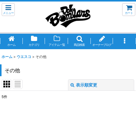
メニュー
カート
ホーム
カテゴリ
アイテム一覧
商品検索
オーナーブログ
ホーム
>
ウエスコ
>
その他
その他
表示順変更
閉じる
5
件
表示数
:
並び順
:
絞り込む