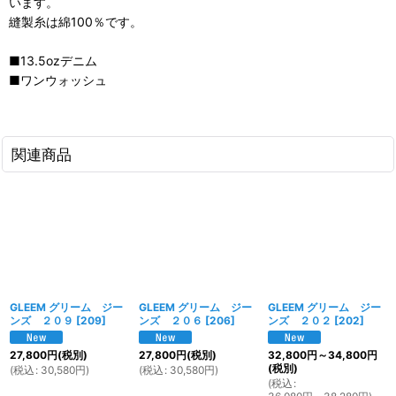
います。
縫製糸は綿100％です。
■13.5ozデニム
■ワンウォッシュ
関連商品
GLEEM グリーム ジー
GLEEM グリーム ジー
GLEEM グリーム ジー
ンズ ２０９
[
209
]
ンズ ２０６
[
206
]
ンズ ２０２
[
202
]
27,800
円
(税別)
27,800
円
(税別)
32,800
円
～34,800
円
(税別)
(
税込
:
30,580
円
)
(
税込
:
30,580
円
)
(
税込
: