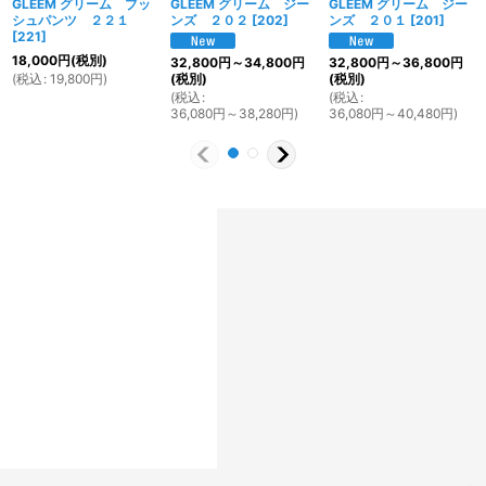
GLEEM グリーム ブッ
GLEEM グリーム ジー
GLEEM グリーム ジー
シュパンツ ２２１
ンズ ２０２
[
202
]
ンズ ２０１
[
201
]
[
221
]
18,000
円
(税別)
32,800
円
～34,800
円
32,800
円
～36,800
円
(
税込
:
19,800
円
)
(税別)
(税別)
(
税込
:
(
税込
:
36,080
円
～38,280
円
)
36,080
円
～40,480
円
)