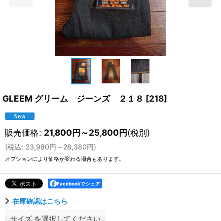
GLEEM グリーム ジーンズ ２１８
[
218
]
販売価格
:
21,800
円
～25,800
円
(税別)
(
税込
:
23,980
円
～28,380
円
)
オプションにより価格が変わる場合もあります。
Facebookでシェア
在庫確認はこちら
サイズ
を選択してください