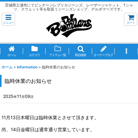
茨城県土浦市にてビンテージレプリカジーンズ、レーザージャケット、Tシャ
ツ、スウェット等を取扱うジーンズショップ、デルボマーズです。
メニュー
カート
ホーム
カテゴリ
アイテム一覧
商品検索
オーナーブログ
ホーム
>
Information
>
臨時休業のお知らせ
臨時休業のお知らせ
2025
11
09
年
月
日
11月13日木曜日は臨時休業とさせて頂きます。
尚、14日金曜日は通常通り営業しています。