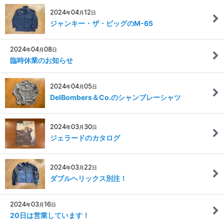
2024
04
12
年
月
日
ジャンキー・ザ・ピッグのM-65
2024
04
08
年
月
日
臨時休業のお知らせ
2024
04
05
年
月
日
DelBombers＆Co.のシャンブレーシャツ
2024
03
30
年
月
日
ジェラードのカタログ
2024
03
22
年
月
日
ダブルヘリックス別注！
2024
03
16
年
月
日
20日は営業しています！