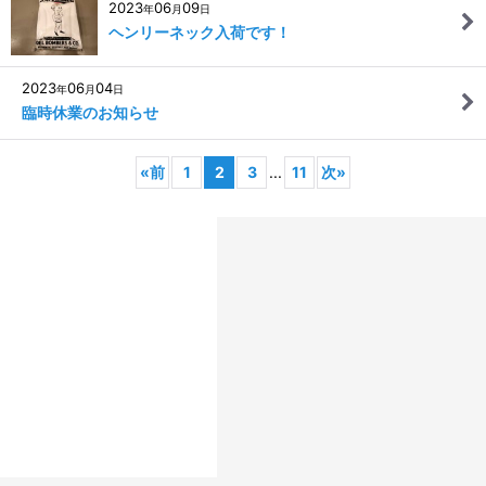
2023
06
09
年
月
日
ヘンリーネック入荷です！
2023
06
04
年
月
日
臨時休業のお知らせ
«
前
1
2
3
...
11
次
»