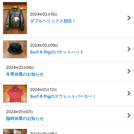
2024
02
10
年
月
日
ダブルヘリックス別注！
2024
02
09
年
月
日
Surf A Pigのバケットハット
2024
02
04
年
月
日
冬季休業のお知らせ
2024
01
12
年
月
日
Surf A Pigのスウェットパーカー！
2024
01
07
年
月
日
臨時休業のお知らせ
2024
01
05
年
月
日