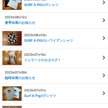
SURF A PIGのTシャツ
2023
08
12
年
月
日
夏季休業のお知らせ
2023
08
03
年
月
日
SURF A PIGのハワイアンシャツ
2023
07
14
年
月
日
ジェラードのカタログ！
2023
07
09
年
月
日
臨時休業のお知らせ
2023
07
01
年
月
日
Surf A PigのTシャツ