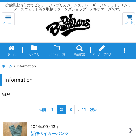
茨城県土浦市にてビンテージレプリカジーンズ、レーザージャケット、Tシャ
ツ、スウェット等を取扱うジーンズショップ、デルボマーズです。
メニュー
カート
ホーム
カテゴリ
アイテム一覧
商品検索
オーナーブログ
ホーム
>
Information
Information
648
件
«
前
1
2
3
...
11
次
»
2024
09
13
年
月
日
新作ベイカーパンツ