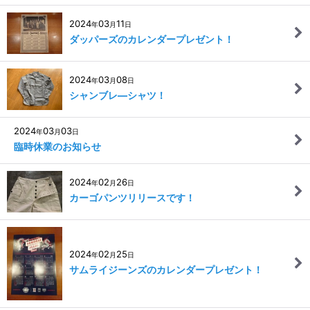
2024
03
11
年
月
日
ダッパーズのカレンダープレゼント！
2024
03
08
年
月
日
シャンブレ―シャツ！
2024
03
03
年
月
日
臨時休業のお知らせ
2024
02
26
年
月
日
カーゴパンツリリースです！
2024
02
25
年
月
日
サムライジーンズのカレンダープレゼント！