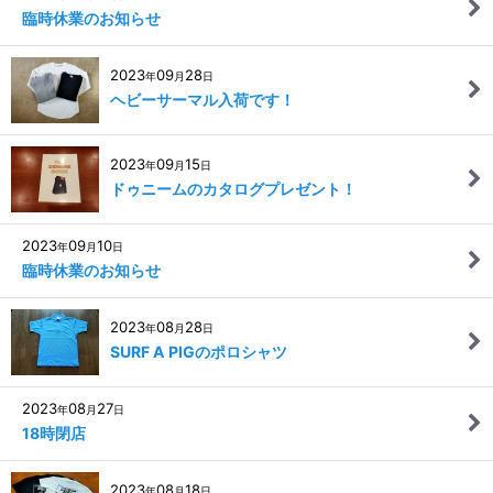
臨時休業のお知らせ
2023
09
28
年
月
日
ヘビーサーマル入荷です！
2023
09
15
年
月
日
ドゥニームのカタログプレゼント！
2023
09
10
年
月
日
臨時休業のお知らせ
2023
08
28
年
月
日
SURF A PIGのポロシャツ
2023
08
27
年
月
日
18時閉店
2023
08
18
年
月
日