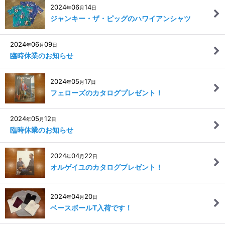
2024
06
14
年
月
日
ジャンキー・ザ・ピッグのハワイアンシャツ
2024
06
09
年
月
日
臨時休業のお知らせ
2024
05
17
年
月
日
フェローズのカタログプレゼント！
2024
05
12
年
月
日
臨時休業のお知らせ
2024
04
22
年
月
日
オルゲイユのカタログプレゼント！
2024
04
20
年
月
日
ベースボールT入荷です！