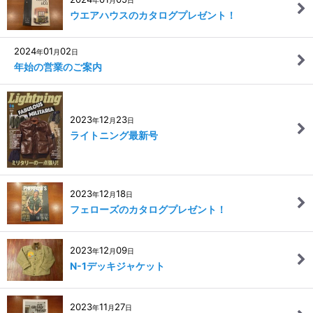
ウエアハウスのカタログプレゼント！
2024
01
02
年
月
日
年始の営業のご案内
2023
12
23
年
月
日
ライトニング最新号
2023
12
18
年
月
日
フェローズのカタログプレゼント！
2023
12
09
年
月
日
N-1デッキジャケット
2023
11
27
年
月
日