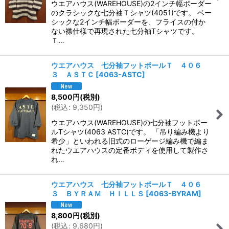
ウエアハウス(WAREHOUSE)の2インチ幅ボーダー
のクラシックな七分袖Ｔシャツ(4051)です。 ベー
シックな2インチ幅ボーダーを、フライスの付か
ない襟仕様で再現された七分袖Tシャツです。
Ｔ…
ウエアハウス 七分袖フットボールＴ ４０６
３ ＡＳＴＣ
[
4063-ASTC
]
8,500
円
(税別)
(
税込
:
9,350
円
)
ウエアハウス(WAREHOUSE)の七分袖フットボー
ルTシャツ(4063 ASTC)です。 「吊り編み機より
希少」といわれる旧式のローゲージ編み機で編ま
れたウエアハウスの定番ボディを使用して製作さ
れ…
ウエアハウス 七分袖フットボールＴ ４０６
３ ＢＹＲＡＭ ＨＩＬＬＳ
[
4063-BYRAM
]
8,800
円
(税別)
(
税込
:
9,680
円
)