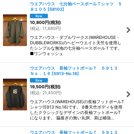
ウエアハウス 七分袖ベースボールＴシャツ ５
８１０５
[
58102
]
10,800
円
(税別)
(
税込
:
11,880
円
)
ウエアハウス・ダブルワークス(WAREHOUSE・
DUBBLEWORKS)のヘビーウエイト天竺を使用し
たシンプルな無地の七分袖ベースボールＴです。
■ワンウォッシュ
ウエアハウス 長袖フットボールＴ ５９１３
Ｎｏ．１６
[
5913-No.16
]
19,500
円
(税別)
(
税込
:
21,450
円
)
ウエアハウス(WAREHOUSE)の長袖フットボールT
シャツ(5913 No.16)です。 8番天竺ボディを使用
したクラシックなデザインの長袖フットボールT
になります。 脇接ぎの無い丸胴、肩は補強…
ウエアハウス 長袖フットボールＴ ５９１３