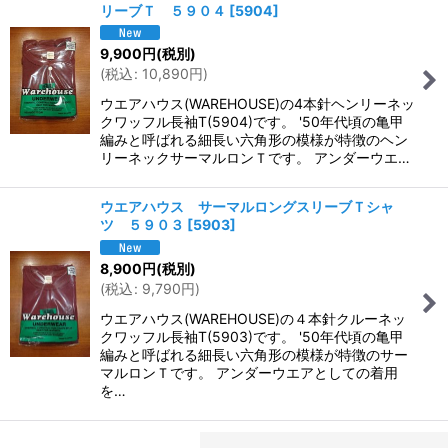
リーブＴ ５９０４
[
5904
]
9,900
円
(税別)
(
税込
:
10,890
円
)
ウエアハウス(WAREHOUSE)の4本針ヘンリーネッ
クワッフル長袖T(5904)です。 '50年代頃の亀甲
編みと呼ばれる細長い六角形の模様が特徴のヘン
リーネックサーマルロンＴです。 アンダーウエ…
ウエアハウス サーマルロングスリーブＴシャ
ツ ５９０３
[
5903
]
8,900
円
(税別)
(
税込
:
9,790
円
)
ウエアハウス(WAREHOUSE)の４本針クルーネッ
クワッフル長袖T(5903)です。 '50年代頃の亀甲
編みと呼ばれる細長い六角形の模様が特徴のサー
マルロンＴです。 アンダーウエアとしての着用
を…