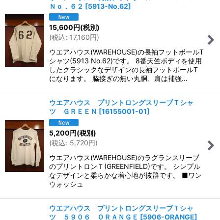
Ｎｏ．６２
[
5913-No.62
]
15,600
円
(税別)
(
税込
:
17,160
円
)
ウエアハウス(WAREHOUSE)の長袖フットボールT
シャツ(5913 No.62)です。 8番天竺ボディを使用
したクラシックなデザインの長袖フットボールT
になります。 脇接ぎの無い丸胴、肩は補強…
ウエアハウス プリントロングスリーブＴシャ
ツ ＧＲＥＥＮ
[
16155001-01
]
5,200
円
(税別)
(
税込
:
5,720
円
)
ウエアハウス(WAREHOUSE)のラグランスリーブ
のプリントロンＴ(GREENFIELD)です。 シンプル
なデザインと柔らかな着心地が抜群です。 ■ワン
ウォッシュ
ウエアハウス プリントロングスリーブＴシャ
ツ ５９０６ ＯＲＡＮＧＥ
[
5906-ORANGE
]