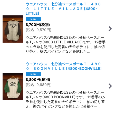
ウエアハウス 七分袖ベースボールＴ ４８０
０ ＬＩＴＴＬＥ ＶＩＬＬＡＧＥ
[
4800-
LITTLE
]
8,700
円
(税別)
(
税込
:
9,570
円
)
ウエアハウス(WAREHOUSE)の七分袖ベースボー
ルTシャツ(4800 LITTLE VILLAGE)です。 12番手
のムラ糸を使用した定番の天竺ボディに、袖の切
り替え、裾のパイピングなどを施した…
ウエアハウス 七分袖ベースボールＴ ４８０
０ ＢＯＯＮＶＩＬＬＥ
[
4800-BOONVILLE
]
8,800
円
(税別)
(
税込
:
9,680
円
)
ウエアハウス(WAREHOUSE)の七分袖ベースボー
ルTシャツ(4800 BOONVILLE)です。 12番手のム
ラ糸を使用した定番の天竺ボディに、袖の切り替
え、裾のパイピングなどを施した七分袖ベー…