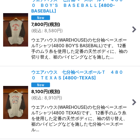
０ ＢＯＹ’Ｓ ＢＡＳＥＢＡＬＬ
[
4800-
BASEBALL
]
7,800
円
(税別)
(
税込
:
8,580
円
)
ウエアハウス(WAREHOUSE)の七分袖ベースボー
ルTシャツ(4800 BOY'S BASEBALL)です。 12番
手のムラ糸を使用した定番の天竺ボディに、袖の
切り替え、裾のパイピングなどを施した…
ウエアハウス 七分袖ベースボールＴ ４８０
０ ＴＥＸＡＳ
[
4800-TEXAS
]
8,100
円
(税別)
(
税込
:
8,910
円
)
ウエアハウス(WAREHOUSE)の七分袖ベースボー
ルTシャツ(4800 TEXAS)です。 12番手のムラ糸
を使用した定番の天竺ボディに、袖の切り替え、
裾のパイピングなどを施した七分袖ベースボー
ル…