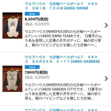
ウエアハウス 七分袖ベースボールＴ ４８０
０ ＳＷＩＭ ＴＥＡＭ
[
4800-SWIM
]
8,200
円
(税別)
(
税込
:
9,020
円
)
ウエアハウス(WAREHOUSE)の七分袖ベースボー
ルTシャツ(4800 SWIM TEAM)です。 12番手のム
ラ糸を使用した定番の天竺ボディに、袖の切り替
え、裾のパイピングなどを施した七分袖ベー…
ウエアハウス 七分袖ベースボールＴ ４８０
０ ＧＡＲＤＥＮ ＣＩＴＹ
[
4800-GARDEN
]
7,900
円
(税別)
(
税込
:
8,690
円
)
ウエアハウス(WAREHOUSE)の七分袖ベースボー
ルTシャツ(4800 GARDEN CITY)です。 12番手の
ムラ糸を使用した定番の天竺ボディに、袖の切り
替え、裾のパイピングなどを施した七分袖…
ウエアハウス 七分袖ベースボールＴ ４８０