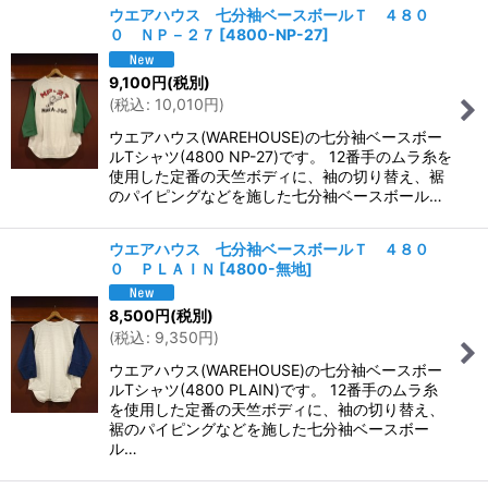
ウエアハウス 七分袖ベースボールＴ ４８０
０ ＮＰ－２７
[
4800-NP-27
]
9,100
円
(税別)
(
税込
:
10,010
円
)
ウエアハウス(WAREHOUSE)の七分袖ベースボー
ルTシャツ(4800 NP-27)です。 12番手のムラ糸を
使用した定番の天竺ボディに、袖の切り替え、裾
のパイピングなどを施した七分袖ベースボール…
ウエアハウス 七分袖ベースボールＴ ４８０
０ ＰＬＡＩＮ
[
4800-無地
]
8,500
円
(税別)
(
税込
:
9,350
円
)
ウエアハウス(WAREHOUSE)の七分袖ベースボー
ルTシャツ(4800 PLAIN)です。 12番手のムラ糸
を使用した定番の天竺ボディに、袖の切り替え、
裾のパイピングなどを施した七分袖ベースボー
ル…