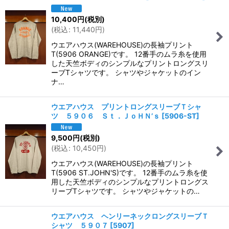
10,400
円
(税別)
(
税込
:
11,440
円
)
ウエアハウス(WAREHOUSE)の長袖プリント
T(5906 ORANGE)です。 12番手のムラ糸を使用
した天竺ボディのシンプルなプリントロングスリ
ーブTシャツです。 シャツやジャケットのイン
ナ…
ウエアハウス プリントロングスリーブＴシャ
ツ ５９０６ Ｓｔ．ＪｏＨＮ’ｓ
[
5906-ST
]
9,500
円
(税別)
(
税込
:
10,450
円
)
ウエアハウス(WAREHOUSE)の長袖プリント
T(5906 ST.JOHN'S)です。 12番手のムラ糸を使
用した天竺ボディのシンプルなプリントロングス
リーブTシャツです。 シャツやジャケットの…
ウエアハウス ヘンリーネックロングスリーブＴ
シャツ ５９０７
[
5907
]