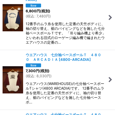
6,800
円
(税別)
(
税込
:
7,480
円
)
12番手のムラ糸を使用した定番の天竺ボディに、
袖の切り替え、裾のパイピングなどを施した七分
袖ベースボールＴです。 「吊り編み機より希少」
といわれる旧式のローゲージ編み機で編まれたウ
エアハウスの定番の…
ウエアハウス 七分袖ベースボールＴ ４８０
０ ＡＲＣＡＤＩＡ
[
4800-ARCADIA
]
7,300
円
(税別)
(
税込
:
8,030
円
)
ウエアハウス(WAREHOUSE)の七分袖ベースボー
ルTシャツ(4800 ARCADIA)です。 12番手のムラ
糸を使用した定番の天竺ボディに、袖の切り替
え、裾のパイピングなどを施した七分袖ベース
ボ…
ウエアハウス 七分袖ベースボールＴ ４８０