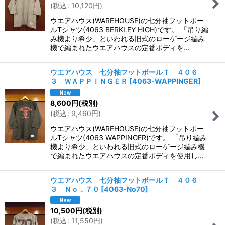
(
税込
:
10,120
円
)
ウエアハウス(WAREHOUSE)の七分袖フットボー
ルTシャツ(4063 BERKLEY HIGH)です。 「吊り編
み機より希少」といわれる旧式のローゲージ編み
機で編まれたウエアハウスの定番ボディを…
ウエアハウス 七分袖フットボールＴ ４０６
３ ＷＡＰＰＩＮＧＥＲ
[
4063-WAPPINGER
]
8,600
円
(税別)
(
税込
:
9,460
円
)
ウエアハウス(WAREHOUSE)の七分袖フットボー
ルTシャツ(4063 WAPPINGER)です。 「吊り編み
機より希少」といわれる旧式のローゲージ編み機
で編まれたウエアハウスの定番ボディを使用し…
ウエアハウス 七分袖フットボールＴ ４０６
３ Ｎｏ．７０
[
4063-No70
]
10,500
円
(税別)
(
税込
:
11,550
円
)