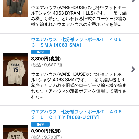
ウエアハウス(WAREHOUSE)の七分袖フットボー
ルTシャツ(4063 BYRAM HILLS)です。 「吊り編
み機より希少」といわれる旧式のローゲージ編み
機で編まれたウエアハウスの定番ボディを使…
ウエアハウス 七分袖フットボールＴ ４０６
３ ＳＭＡ
[
4063-SMA
]
8,800
円
(税別)
(
税込
:
9,680
円
)
ウエアハウス(WAREHOUSE)の七分袖フットボー
ルTシャツ(4063 SMA)です。 「吊り編み機より
希少」といわれる旧式のローゲージ編み機で編ま
れたウエアハウスの定番ボディを使用して製作さ
れた…
ウエアハウス 七分袖フットボールＴ ４０６
３ Ｕ ＣＩＴＹ
[
4063-U CITY
]
8,900
円
(税別)
(
税込
:
9,790
円
)