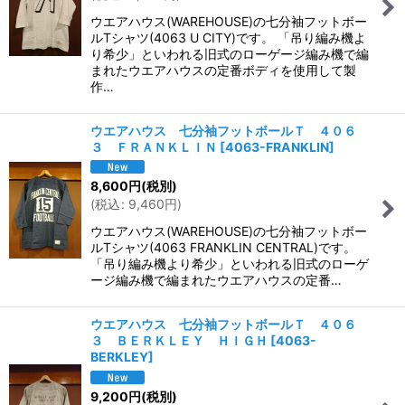
ウエアハウス(WAREHOUSE)の七分袖フットボー
ルTシャツ(4063 U CITY)です。 「吊り編み機よ
り希少」といわれる旧式のローゲージ編み機で編
まれたウエアハウスの定番ボディを使用して製
作…
ウエアハウス 七分袖フットボールＴ ４０６
３ ＦＲＡＮＫＬＩＮ
[
4063-FRANKLIN
]
8,600
円
(税別)
(
税込
:
9,460
円
)
ウエアハウス(WAREHOUSE)の七分袖フットボー
ルTシャツ(4063 FRANKLIN CENTRAL)です。
「吊り編み機より希少」といわれる旧式のローゲ
ージ編み機で編まれたウエアハウスの定番…
ウエアハウス 七分袖フットボールＴ ４０６
３ ＢＥＲＫＬＥＹ ＨＩＧＨ
[
4063-
BERKLEY
]
9,200
円
(税別)