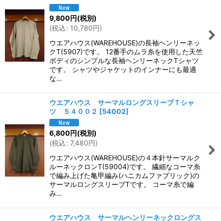
9,800
円
(税別)
(
税込
:
10,780
円
)
ウエアハウス(WAREHOUSE)の長袖ヘンリーネッ
クT(5907)です。 12番手のムラ糸を使用した天竺
ボディのシンプルな長袖ヘンリーネックTシャツ
です。 シャツやジャケットのインナーにも最適
な…
ウエアハウス サーマルロングスリーブＴシャ
ツ ５４００２
[
54002
]
6,800
円
(税別)
(
税込
:
7,480
円
)
ウエアハウス(WAREHOUSE)の４本針サーマルク
ルーネックロンT(59004)です。 繊細なコーマ糸
で編み上げた亀甲編み(ハニカムファブリック)の
サーマルロングスリーブTです。 コーマ糸で編
み…
ウエアハウス サーマルヘンリーネックロングス