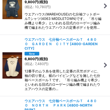
9,800
円
(税別)
(
税込
:
10,780
円
)
ウエアハウス(WAREHOUSE)の七分袖フットボー
ルTシャツ(4063 MIDDLETOWN)です。 「吊り編
み機より希少」といわれる旧式のローゲージ編み
機で編まれたウエアハウスの定番ボディを使用…
ウエアハウス 七分袖ベースボールＴ ４８０
０ ＧＡＲＤＥＮ ＣＩＴＹ
[
4800-GARDEN
CITY
]
6,800
円
(税別)
(
税込
:
7,480
円
)
12番手のムラ糸を使用した定番の天竺ボディに、
袖の切り替え、裾のパイピングなどを施した七分
袖ベースボールＴです。 「吊り編み機より希少」
といわれる旧式のローゲージ編み機で編まれたウ
エアハウスの定番の…
ウエアハウス 七分袖ベースボールＴ ４８０
０ ＮＯＲＴＨ ＰＡＲＫ
[
4800-NORTH
PARK
]