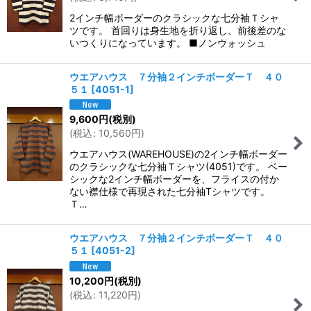
2インチ幅ボーダーのクラシックな七分袖Ｔシャ
ツです。 首回りは身生地を折り返し、前後差のな
いつくりになっています。 ■ノンウォッシュ
ウエアハウス ７分袖２インチボーダーＴ ４０
５１
[
4051-1
]
9,600
円
(税別)
(
税込
:
10,560
円
)
ウエアハウス(WAREHOUSE)の2インチ幅ボーダー
のクラシックな七分袖Ｔシャツ(4051)です。 ベー
シックな2インチ幅ボーダーを、フライスの付か
ない襟仕様で再現された七分袖Tシャツです。
Ｔ…
ウエアハウス ７分袖２インチボーダーＴ ４０
５１
[
4051-2
]
10,200
円
(税別)
(
税込
:
11,220
円
)