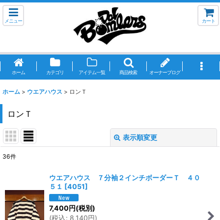
メニュー
カート
ホーム
カテゴリ
アイテム一覧
商品検索
オーナーブログ
ホーム
>
ウエアハウス
>
ロンＴ
ロンＴ
表示順変更
閉じる
36
件
表示数
:
ウエアハウス ７分袖２インチボーダーＴ ４０
５１
[
4051
]
並び順
:
7,400
円
(税別)
(
税込
:
8,140
円
)
絞り込む