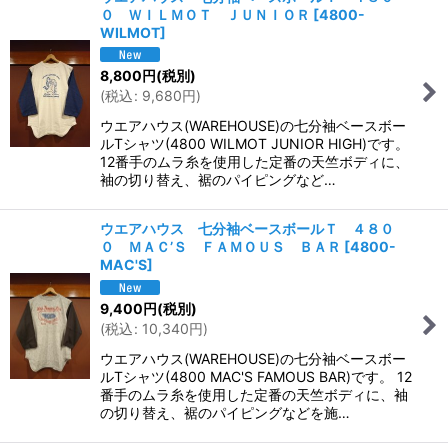
０ ＷＩＬＭＯＴ ＪＵＮＩＯＲ
[
4800-
WILMOT
]
8,800
円
(税別)
(
税込
:
9,680
円
)
ウエアハウス(WAREHOUSE)の七分袖ベースボー
ルTシャツ(4800 WILMOT JUNIOR HIGH)です。
12番手のムラ糸を使用した定番の天竺ボディに、
袖の切り替え、裾のパイピングなど…
ウエアハウス 七分袖ベースボールＴ ４８０
０ ＭＡＣ’Ｓ ＦＡＭＯＵＳ ＢＡＲ
[
4800-
MAC'S
]
9,400
円
(税別)
(
税込
:
10,340
円
)
ウエアハウス(WAREHOUSE)の七分袖ベースボー
ルTシャツ(4800 MAC'S FAMOUS BAR)です。 12
番手のムラ糸を使用した定番の天竺ボディに、袖
の切り替え、裾のパイピングなどを施…