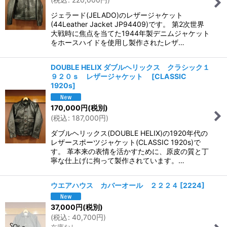
ジェラード(JELADO)のレザージャケット
(44Leather Jacket JP94409)です。 第2次世界
大戦時に焦点を当てた1944年製デニムジャケット
をホースハイドを使用し製作されたレザ…
DOUBLE HELIX ダブルヘリックス クラシック１
９２０ｓ レザージャケット
[
CLASSIC
1920s
]
170,000
円
(税別)
(
税込
:
187,000
円
)
ダブルヘリックス(DOUBLE HELIX)の1920年代の
レザースポーツジャケット(CLASSIC 1920s)で
す。 革本来の表情を活かすために、原皮の質と丁
寧な仕上げに拘って製作されています。…
ウエアハウス カバーオール ２２２４
[
2224
]
37,000
円
(税別)
(
税込
:
40,700
円
)