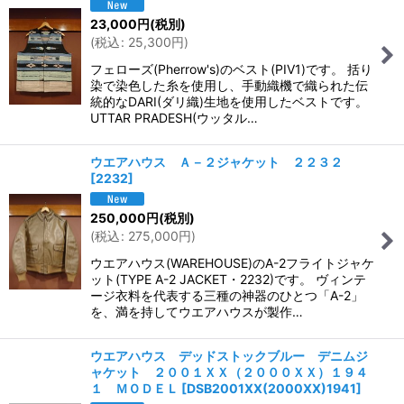
23,000
円
(税別)
(
税込
:
25,300
円
)
フェローズ(Pherrow's)のベスト(PIV1)です。 括り
染で染色した糸を使用し、手動織機で織られた伝
統的なDARI(ダリ織)生地を使用したベストです。
UTTAR PRADESH(ウッタル…
ウエアハウス Ａ－２ジャケット ２２３２
[
2232
]
250,000
円
(税別)
(
税込
:
275,000
円
)
ウエアハウス(WAREHOUSE)のA-2フライトジャケ
ット(TYPE A-2 JACKET・2232)です。 ヴィンテ
ージ衣料を代表する三種の神器のひとつ「A-2」
を、満を持してウエアハウスが製作…
ウエアハウス デッドストックブルー デニムジ
ャケット ２００１ＸＸ（２０００ＸＸ）１９４
１ ＭＯＤＥＬ
[
DSB2001XX(2000XX)1941
]