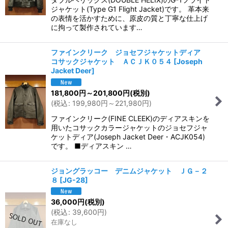
ジャケット(Type G1 Flight Jacket)です。 革本来
の表情を活かすために、原皮の質と丁寧な仕上げ
に拘って製作されています…
ファインクリーク ジョセフジャケットディア
コサックジャケット ＡＣＪＫ０５４
[
Joseph
Jacket Deer
]
181,800
円
～201,800
円
(税別)
(
税込
:
199,980
円
～221,980
円
)
ファインクリーク(FINE CLEEK)のディアスキンを
用いたコサックカラージャケットのジョセフジャ
ケットディア(Joseph Jacket Deer・ACJK054)
です。 ■ディアスキン …
ジョングラッコー デニムジャケット ＪＧ－２
８
[
JG-28
]
36,000
円
(税別)
(
税込
:
39,600
円
)
在庫なし