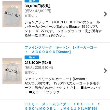
39,000
円
(税別)
(
税込
:
42,900
円
)
在庫なし
ジョングラッコー(JOHN GLUCKOW)のショール
カラーカバーオール(Sailor's Blouse, 1920'sプリ
ント・JG-27)です。 ジョングラッコー氏が所有す
る第一次世界大戦頃のシ…
ファインクリーク キートン レザーカーコー
ト ＡＣＣＯ００６
[
Keaton
]
218,100
円
(税別)
(
税込
:
239,910
円
)
在庫なし
ファインクリークのカーコート(Keaton・
ACCO006)です。 1930年代のカーコートをモチ
ーフに製作されたジャケットです。 ■ホースハイ
ド ■カラー：ブラック
LEE リー ストームライダー １０１ーＬＪ １
９５０’ｓＭＯＤＥＬ ＬＭ６１１９
[
LM6119
]