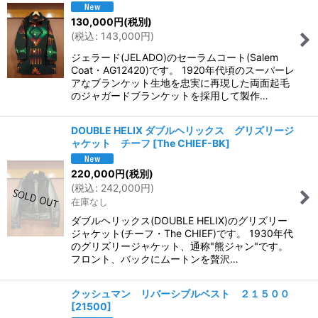
130,000
円
(税別)
(
税込
:
143,000
円
)
ジェラード(JELADO)のセーラムコート(Salem
Coat・AG12420)です。 1920年代頃のスーパーレ
アなブランケット生地を忠実に再現した両面起毛
のジャガードブランケットを採用して製作…
DOUBLE HELIX ダブルヘリックス グリズリージ
ャケット チーフ
[
The CHIEF-BK
]
220,000
円
(税別)
(
税込
:
242,000
円
)
在庫なし
ダブルヘリックス(DOUBLE HELIX)のグリズリー
ジャケット(チーフ・The CHIEF)です。 1930年代
のグリズリージャケット、通称"熊ジャン"です。
フロント、バックにムートンを贅沢…
クッシュマン リバーシブルベスト ２１５００
[
21500
]