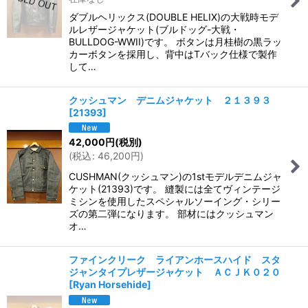
ダブルヘリックス(DOUBLE HELIX)の大戦時モデ
ルレザージャケット(ブルドッグ-大戦・
BULLDOG-WWII)です。 ボタンは月桂樹の黒ラッ
カーボタンを採用し、背中はTバック仕様で製作
して…
クッシュマン デニムジャケット ２１３９３
[
21393
]
42,000
円
(税別)
(
税込
:
46,200
円
)
CUSHMAN(クッシュマン)の1stモデルデニムジャ
ケット(21393)です。 縫製には全てヴィンテージ
ミシンを使用したスペシャルソーイング・シリー
ズの第二弾になります。 部材にはクッシュマン
オ…
ファインクリーク ライアンホースハイド スタ
ジャンタイプレザージャケット ＡＣＪＫ０２０
[
Ryan Horsehide
]