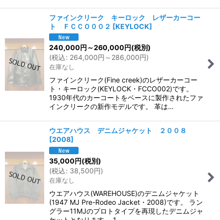
ファインクリーク キーロック レザーカーコー
ト ＦＣＣＯ００２
[
KEYLOCK
]
240,000
円
～260,000
円
(税別)
(
税込
:
264,000
円
～286,000
円
)
在庫なし
ファインクリーク(Fine creek)のレザーカーコー
ト・キーロック(KEYLOCK・FCCO002)です。
1930年代のカーコートをベースに製作されたファ
インクリークの新作モデルです。 革は…
ウエアハウス デニムジャケット ２００８
[
2008
]
35,000
円
(税別)
(
税込
:
38,500
円
)
在庫なし
ウエアハウス(WAREHOUSE)のデニムジャケット
(1947 MJ Pre-Rodeo Jacket・2008)です。 ラン
グラー11MJのプロトタイプを再現したデニムジャ
ケットとなります。 1…