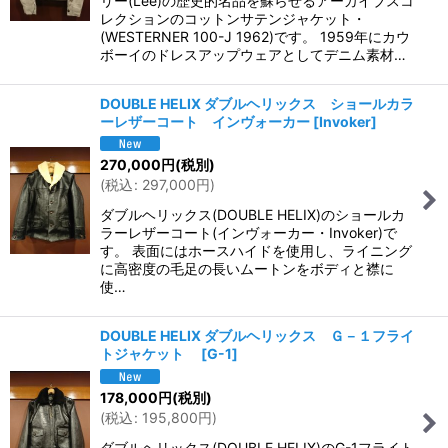
リー(Lee)の歴史的名品を蘇らせるアーカイブスコ
レクションのコットンサテンジャケット・
(WESTERNER 100-J 1962)です。 1959年にカウ
ボーイのドレスアップウェアとしてデニム素材…
DOUBLE HELIX ダブルヘリックス ショールカラ
ーレザーコート インヴォーカー
[
Invoker
]
270,000
円
(税別)
(
税込
:
297,000
円
)
ダブルヘリックス(DOUBLE HELIX)のショールカ
ラーレザーコート(インヴォーカー・Invoker)で
す。 表面にはホースハイドを使用し、ライニング
に高密度の毛足の長いムートンをボディと襟に
使…
DOUBLE HELIX ダブルヘリックス Ｇ－１フライ
トジャケット
[
G-1
]
178,000
円
(税別)
(
税込
:
195,800
円
)
ダブルヘリックス(DOUBLE HELIX)のG-1フライト