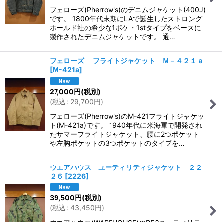
フェローズ(Pherrow's)のデニムジャケット(400J)
です。 1800年代末期にLAで誕生したストロング
ホールド社の希少な1ポケ・1stタイプをベースに
製作されたデニムジャケットです。 通…
フェローズ フライトジャケット Ｍ－４２１ａ
[
M-421a
]
27,000
円
(税別)
(
税込
:
29,700
円
)
フェローズ(Pherrow's)のM-421フライトジャケッ
ト(M-421a)です。 1940年代に米海軍で開発され
たサマーフライトジャケット、腰に2つポケット
や左胸ポケットの3つポケットのタイプを…
ウエアハウス ユーティリティジャケット ２２
２６
[
2226
]
39,500
円
(税別)
(
税込
:
43,450
円
)