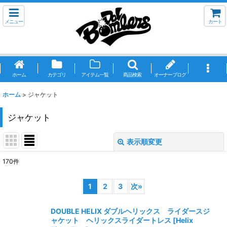
メニュー
カート
ホーム
カテゴリ
アイテム一覧
商品検索
オーナーブログ
ホーム
>
ジャケット
ジャケット
表示順変更
閉じる
170
件
表示数
:
1
2
3
次
»
並び順
:
DOUBLE HELIX ダブルヘリックス ライダースジ
ャケット ヘリックスライダートレス
[
Helix
絞り込む