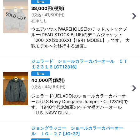
38,000
円
(税別)
(
税込
:
41,800
円
)
在庫なし
ウエアハウス(WAREHOUSE)のデッドストックブ
ルー(DEAD STOCK BLUE)のデニムジャケット
「2001XX(2000XX)【1941 MODEL】」です。 大
戦モデルへと移行する過渡…
ジェラード ショールカラーカバーオール ＣＴ
１２３１６
[
CT12316
]
40,000
円
(税別)
(
税込
:
44,000
円
)
ジェラード(JELADO)のショールカラーカバーオ
ール(U.S.Navy Dungaree Jumper・CT12316)で
す。 1940年代米海軍のヘチマ襟カバーオール
「U.S. NAVY DUN…
ジョングラッコー ショールカラーカバーオー
ル ＪＧ－２７
[
JG-27
]