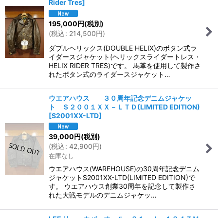
Rider Tres
]
195,000
円
(税別)
(
税込
:
214,500
円
)
ダブルヘリックス(DOUBLE HELIX)のボタン式ラ
イダースジャケット(ヘリックスライダートレス・
HELIX RIDER TRES)です。 馬革を使用して製作さ
れたボタン式のライダースジャケット…
ウエアハウス ３０周年記念デニムジャケッ
ト Ｓ２００１ＸＸ－ＬＴＤ(LIMITED EDITION)
[
S2001XX-LTD
]
39,000
円
(税別)
(
税込
:
42,900
円
)
在庫なし
ウエアハウス(WAREHOUSE)の30周年記念デニム
ジャケットS2001XX-LTD(LIMITED EDITION)で
す。 ウエアハウス創業30周年を記念して製作さ
れた大戦モデルのデニムジャケッ…