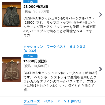
28,000
円
(税別)
(
税込
:
30,800
円
)
CUSHMAN(クッシュマン)のリバーシブルベスト
(21500)です。 リップストップ生地を使用したキ
ルティング面とアクリルファーを使用したボア面
のリバースブルで着ることが可能なベストです。
その…
クッシュマン ワークベスト ６１９３２
[
61932
]
17,800
円
(税別)
(
税込
:
19,580
円
)
CUSHMAN(クッシュマン)のワークベスト(61932)
です。 ヘリンボーンストライプ生地を使用したク
ラシカルなデザインのワークベストです。 フロン
トに設けられた4つポケット、襟ぐりから前立て
裾…
フェローズ ベスト ＰＩＶ１
[
PIV1
]