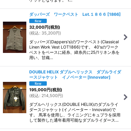
ダッパーズ ワークベスト Lot.１８６６
[
1866
]
32,000
円
(税別)
(
税込
:
35,200
円
)
ダッパーズ(Dappers's)のワークベスト(Classical
Linen Work Vest LOT1866)です。 40'sのワーク
ベストをベースに経糸、緯糸共に25/1リネン糸を
用い、甘織…
DOUBLE HELIX ダブルヘリックス ダブルライダ
ースジャケット イノベーター
[
Innovator
]
195,000
円
(税別)
(
税込
:
214,500
円
)
ダブルヘリックス(DOUBLE HELIX)のダブルライ
ダースジャケット(イノベーター・Innovator)で
す。 馬革を使用し、ライニングにキュプラを採用
して製作した通年着用可能なダブルライダース…