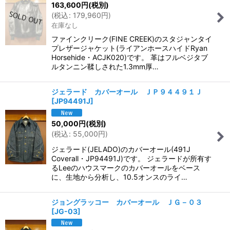
163,600
円
(税別)
(
税込
:
179,960
円
)
在庫なし
ファインクリーク(FINE CREEK)のスタジャンタイ
プレザージャケット(ライアンホースハイドRyan
Horsehide・ACJK020)です。 革はフルベジタブ
ルタンニン鞣しされた1.3mm厚…
ジェラード カバーオール ＪＰ９４４９１Ｊ
[
JP94491J
]
50,000
円
(税別)
(
税込
:
55,000
円
)
ジェラード(JELADO)のカバーオール(491J
Coverall・JP94491J)です。 ジェラードが所有す
るLeeのハウスマークのカバーオールをベース
に、生地から分析し、10.5オンスのライ…
ジョングラッコー カバーオール ＪＧ－０３
[
JG-03
]