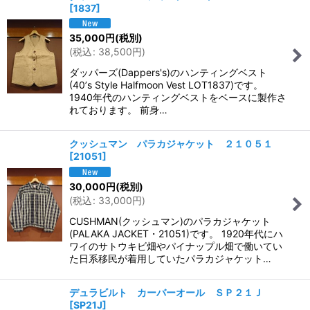
[
1837
]
35,000
円
(税別)
(
税込
:
38,500
円
)
ダッパーズ(Dappers's)のハンティングベスト
(40’s Style Halfmoon Vest LOT1837)です。
1940年代のハンティングベストをベースに製作さ
れております。 前身…
クッシュマン パラカジャケット ２１０５１
[
21051
]
30,000
円
(税別)
(
税込
:
33,000
円
)
CUSHMAN(クッシュマン)のパラカジャケット
(PALAKA JACKET・21051)です。 1920年代にハ
ワイのサトウキビ畑やパイナップル畑で働いてい
た日系移民が着用していたパラカジャケット…
デュラビルト カーバーオール ＳＰ２１Ｊ
[
SP21J
]