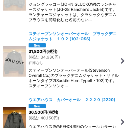
ジョングラッコー(JOHN GLUCKOW)のランチャ
ーズジャケット(JG-28 Rancher's Jacket)です。
ランチャーズジャケットは、クラシックなデニム
ブラウスを簡略化した名前のない…
スティーブンソンオーバーオール ブラックデニ
ムジャケット １０２
[
102-OSS
]
31,800
円
(税別)
(
税込
:
34,980
円
)
在庫なし
スティーブンソンオーバーオール(Stevenson
Overall Co.)のブラックデニムジャケット・サドル
ホーンタイプ2(Saddle Horn TypeII・102)です。
スティーブンソンオ…
ウエアハウス カバーオール ２２２０
[
2220
]
36,500
円
(税別)
(
税込
:
40,150
円
)
ウエアハウス(WAREHOUSE)のショールカラーカ