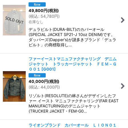
49,800
円
(税別)
(
税込
:
54,780
円
)
在庫なし
デュラビルト(DURA-BILT)のカバーオール
(SPECIAL JACKET SP21-J 10oz DENIM)です。
ダッパーズ(Dapper's)が謎多きブランド「デュラ
ビルト」の商標取得し…
ファーイーストマニュファクチャリング デニム
ジャケット トラッカージャケット ＦＥＭ－Ｇ
００１
[
G001
]
40,000
円
(税別)
(
税込
:
44,000
円
)
リゾルト(RESOLUTE)の林さんがデザインしたフ
ァー イースト マニュファクチャリング(FAR EAST
MANUFACTURING)のデニムジャケット
(TRUCKER JACKET・FEM-G0…
ライオンブランド カバーオール ＬＩＯＮ０１