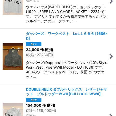
在庫なし
ウエアハウス(WAREHOUSE)のチョアジャケット
(1920's FREE LAND CHORE JACKET・2224)で
す。 アメリカでも早くから鉄道要衝であったペン
シルベニア州のワークウエア…
ダッパーズ ワークベスト Lot.１６８６
[
1686-
D
]
24,800
円
(税別)
(
税込
:
27,280
円
)
ダッパーズ(Dappers's)のワークベスト(40’s Style
Work Vest Type WWII Model・LOT1686)です。
40'sのワークベストをベースに、前面は3つポケ
ット…
DOUBLE HELIX ダブルヘリックス レザージャケ
ット ブルドッグーＷＷII
[
BULLDOG-WWII
]
154,000
円
(税別)
(
税込
:
169,400
円
)
在庫なし