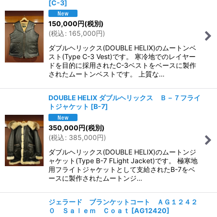
[
C-3
]
150,000
円
(税別)
(
税込
:
165,000
円
)
ダブルヘリックス(DOUBLE HELIX)のムートンベ
スト(Type C-3 Vest)です。 寒冷地でのレイヤー
ドを目的に採用されたC-3ベストをベースに製作
されたムートンベストです。 上質な…
DOUBLE HELIX ダブルヘリックス Ｂ－７フライ
トジャケット
[
B-7
]
350,000
円
(税別)
(
税込
:
385,000
円
)
ダブルヘリックス(DOUBLE HELIX)のムートンジ
ャケット(Type B-7 FLight Jacket)です。 極寒地
用フライトジャケットとして支給されたB-7をベ
ースに製作されたムートンジ…
ジェラード ブランケットコート ＡＧ１２４２
０ Ｓａｌｅｍ Ｃｏａｔ
[
AG12420
]