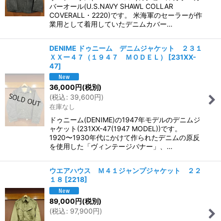
バーオール(U.S.NAVY SHAWL COLLAR
COVERALL・2220)です。 米海軍のセーラーが作
業用として着用していたデニムカバー…
DENIME ドゥニーム デニムジャケット ２３１
ＸＸー４７（１９４７ ＭＯＤＥＬ）
[
231XX-
47
]
36,000
円
(税別)
(
税込
:
39,600
円
)
在庫なし
ドゥニーム(DENIME)の1947年モデルのデニムジ
ャケット(231XX-47(1947 MODEL))です。
1920〜1930年代にかけて作られたデニムの原反
を使用した「ヴィンテージバナー」、…
ウエアハウス Ｍ４１ジャンプジャケット ２２
１８
[
2218
]
89,000
円
(税別)
(
税込
:
97,900
円
)