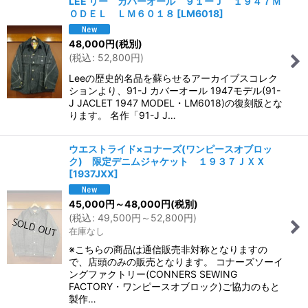
LEE リー カバーオール ９１ーＪ １９４７Ｍ
ＯＤＥＬ ＬＭ６０１８
[
LM6018
]
48,000
円
(税別)
(
税込
:
52,800
円
)
Leeの歴史的名品を蘇らせるアーカイブスコレク
ションより、91-J カバーオール 1947モデル(91-
J JACLET 1947 MODEL・LM6018)の復刻版とな
ります。 名作「91-J J…
ウエストライド×コナーズ(ワンピースオブロッ
ク) 限定デニムジャケット １９３７ＪＸＸ
[
1937JXX
]
45,000
円
～48,000
円
(税別)
(
税込
:
49,500
円
～52,800
円
)
在庫なし
※こちらの商品は通信販売非対称となりますの
で、店頭のみの販売となります。 コナーズソーイ
ングファクトリー(CONNERS SEWING
FACTORY・ワンピースオブロック)ご協力のもと
製作…