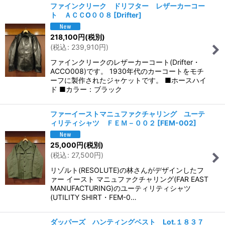
ファインクリーク ドリフター レザーカーコー
ト ＡＣＣO００８
[
Drifter
]
218,100
円
(税別)
(
税込
:
239,910
円
)
ファインクリークのレザーカーコート(Drifter・
ACCO008)です。 1930年代のカーコートをモチ
ーフに製作されたジャケットです。 ■ホースハイ
ド ■カラー：ブラック
ファーイーストマニュファクチャリング ユーテ
ィリティシャツ ＦＥＭ－００２
[
FEM-002
]
25,000
円
(税別)
(
税込
:
27,500
円
)
リゾルト(RESOLUTE)の林さんがデザインしたフ
ァー イースト マニュファクチャリング(FAR EAST
MANUFACTURING)のユーティリティシャツ
(UTILITY SHIRT・FEM-0…
ダッパーズ ハンティングベスト Lot.１８３７