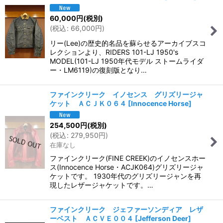
60,000
円
(税別)
(
税込
:
66,000
円
)
リー(Lee)の歴史的名品を蘇らせるアーカイブスコ
レクションより、RIDERS 101-LJ 1950's
MODEL(101-LJ 1950年代モデル ストームライダ
ー・LM6119)の復刻版となり…
ファインクリーク イノセンス グリズリージャ
ケット ＡＣＪＫ０６４
[
Innocence Horse
]
254,500
円
(税別)
(
税込
:
279,950
円
)
在庫なし
ファインクリーク(FINE CREEK)のイノセンスホー
ス(Innocence Horse・ACJK064)グリズリージャ
ケットです。 1930年代のグリズリージャンを再
現したレザージャケットです。…
ファインクリーク ジェファーソンディア レザ
ーベスト ＡＣＶＥ００４
[
Jefferson Deer
]