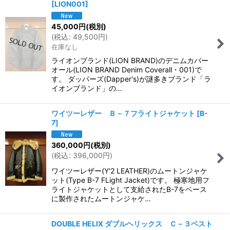
[
LION001
]
45,000
円
(税別)
(
税込
:
49,500
円
)
在庫なし
ライオンブランド(LION BRAND)のデニムカバー
オール(LION BRAND Denim Coverall・001)で
す。 ダッパーズ(Dapper's)が謎多きブランド「ラ
イオンブランド」の…
ワイツーレザー Ｂ－７フライトジャケット
[
B-
7
]
360,000
円
(税別)
(
税込
:
396,000
円
)
ワイツーレザー(Y'2 LEATHER)のムートンジャケ
ット(Type B-7 FLight Jacket)です。 極寒地用フ
ライトジャケットとして支給されたB-7をベース
に製作されたムートンジャケ…
DOUBLE HELIX ダブルヘリックス Ｃ－３ベスト