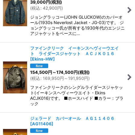
39,000
円
(税別)
(
税込
:
42,900
円
)
ジョングラッコー(JOHN GLUCKOW)のカバーオ
ール(1930s Neverlost Jacket・JG-03)です。 ジ
ョングラッコー氏が所有する1930年代のエンジニ
アジャケットをベースに…
ファインクリーク イーキンスヘヴィーウエイ
ト ライダースジャケット ＡＣＪＫ０１６
[
Ekins-HW
]
154,500
円
～174,500
円
(税別)
(
税込
:
169,950
円
～191,950
円
)
ファインクリークのシングルライダースジャケッ
ト(イーキンスヘヴィーウエイト・Ekins
ACJK016)です。 ■ホースハイド ■カラー：ブラ
ック
ジェラード カバーオール ＡＧ１１４０６
[
AG11406
]