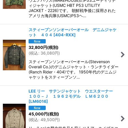
ウエアハウス(WAREHOUSE)のP53ユーティリテ
ィジャケット(USMC HBT P53 UTILITY
JACKET・2226)です。 朝鮮戦争後に採用された
アメリカ海兵隊(USMC)P53ヘ…
スティーブンソンオーバーオール デニムジャケ
ット ４０４
[
404-RXX
]
32,800
円
(税別)
(
税込
:
36,080
円
)
スティーブンソンオーバーオール(Stevenson
Overall Co.)のデニムジャケット・ランチライダー
(Ranch Rider・404)です。 1950年代のデニムジ
ャケットをスティーブンソ…
LEE リー サテンジャケット ウエスターナー
１００－Ｊ １９６２モデル ＬＭ６２００
[
LM6016
]
45,000
円
(税別)
(
税込
:
49,500
円
)