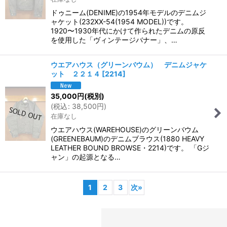
ドゥニーム(DENIME)の1954年モデルのデニムジ
ャケット(232XX-54(1954 MODEL))です。
1920〜1930年代にかけて作られたデニムの原反
を使用した「ヴィンテージバナー」、…
ウエアハウス（グリーンバウム） デニムジャケ
ット ２２１４
[
2214
]
35,000
円
(税別)
(
税込
:
38,500
円
)
在庫なし
ウエアハウス(WAREHOUSE)のグリーンバウム
(GREENEBAUM)のデニムブラウス(1880 HEAVY
LEATHER BOUND BROWSE・2214)です。 「Gジ
ャン」の起源となる…
1
2
3
次
»