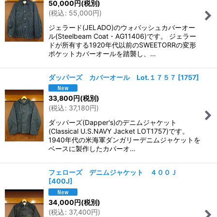
50,000
円
(税別)
(
税込
:
55,000
円
)
ジェラード(JELADO)のウォバッシュカバーオー
ル(Steelbeam Coat・AG11406)です。 ジェラー
ドが所有する1920年代以前のSWEETORRの変形
ポケットカバーオールを踏襲し、…
ダッパーズ カバーオール Lot.１７５７
[
1757
]
33,800
円
(税別)
(
税込
:
37,180
円
)
ダッパーズ(Dapper's)のデニムジャケット
(Classical U.S.NAVY Jacket LOT1757)です。
1940年代の米海軍ダンガリーデニムジャケットを
ベースに製作したカバーオ…
フェローズ デニムジャケット ４００Ｊ
[
400J
]
34,000
円
(税別)
(
税込
:
37,400
円
)