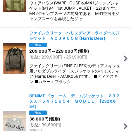
ウエアハウス(WAREHOUSE)のM41ジャンプジャ
ケット(M1941 1st JUMP JACKET・2218)です。
M42ジャンプスーツの前身である、M41空挺用ジ
ャンプスーツを再現したジャ…
ファインクリーク ハリスディア ライダースジ
ャケット ＡＣＪＫ０５８
[
Harris Deer
]
209,000
円
～229,000
円
(税別)
(
税込
:
229,900
円
～251,900
円
)
ファインクリーク(FINE CLEEK)のディアスキンを
用いたダブルライダースジャケットのハリスディ
ア(Harris Deer・ACJK058)です。 ■ディアスキ
ン ■カラー：ブラック
DENIME ドゥニーム デニムジャケット ２３２
ＸＸー５４（１９５４ ＭＯＤＥＬ）
[
232XX-
54
]
36,000
円
(税別)
(
税込
:
39,600
円
)
在庫なし