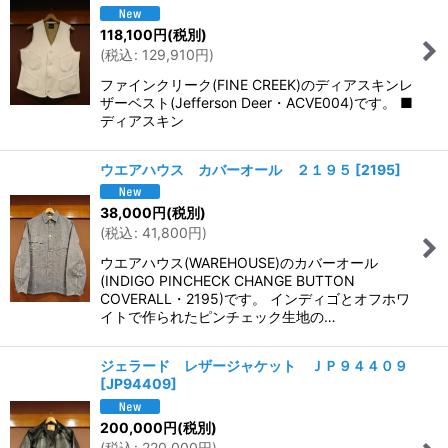
118,100
円
(税別)
(
税込
:
129,910
円
)
ファインクリーク(FINE CREEK)のディアスキンレ
ザーベスト(Jefferson Deer・ACVE004)です。 ■
ディアスキン
ウエアハウス カバーオール ２１９５
[
2195
]
38,000
円
(税別)
(
税込
:
41,800
円
)
ウエアハウス(WAREHOUSE)のカバーオール
(INDIGO PINCHECK CHANGE BUTTON
COVERALL・2195)です。 インディゴとオフホワ
イトで作られたピンチェック生地の…
ジェラード レザージャケット ＪＰ９４４０９
[
JP94409
]
200,000
円
(税別)
(
税込
:
220,000
円
)