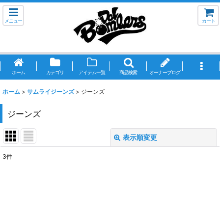
メニュー
カート
ホーム
カテゴリ
アイテム一覧
商品検索
オーナーブログ
ホーム
>
サムライジーンズ
>
ジーンズ
ジーンズ
表示順変更
閉じる
3
件
表示数
:
並び順
:
絞り込む