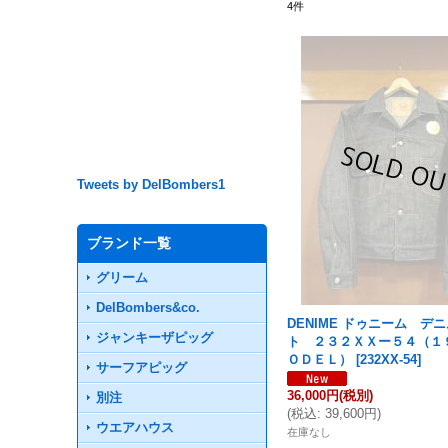
4
件
Tweets by DelBombers1
ブランド一覧
グリーム
DelBombers&co.
DENIME ドゥニーム デ
ジャンキーザピッグ
ト ２３２ＸＸー５４（１
ＯＤＥＬ）
[
232XX-54
]
サーフアピッグ
36,000円
(税別)
別注
(
税込
:
39,600円
)
ウエアハウス
在庫なし