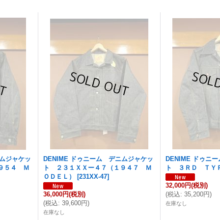
ニムジャケッ
DENIME ドゥニーム デニムジャケッ
DENIME ドゥ
９５４ Ｍ
ト ２３１ＸＸー４７（１９４７ Ｍ
ト ３ＲＤ ＴＹ
ＯＤＥＬ）
[
231XX-47
]
32,000円
(税別)
36,000円
(税別)
(
税込
:
35,200円
)
(
税込
:
39,600円
)
在庫なし
在庫なし