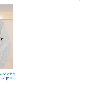
ニムジャケッ
３２
[
232
]