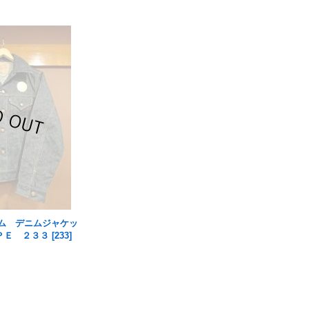
ニーム デニムジャケッ
ＰＥ ２３３
[
233
]