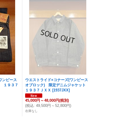
ワンピース
ウエストライド×コナーズ(ワンピース
ズ １９３７
オブロック) 限定デニムジャケット
１９３７ＪＸＸ
[
1937JXX
]
45,000円
～
48,000円
(税別)
(
税込
:
49,500円
～
52,800円
)
在庫なし