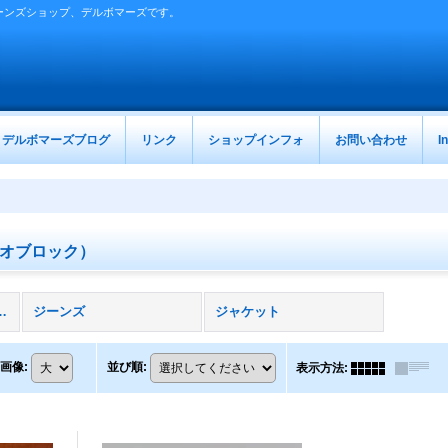
ーンズショップ、デルボマーズです。
デルボマーズブログ
リンク
ショップインフォ
お問い合わせ
I
オブロック）
スオブロック） (全商品)
ジーンズ
ジャケット
画像
:
並び順
:
表示方法
: