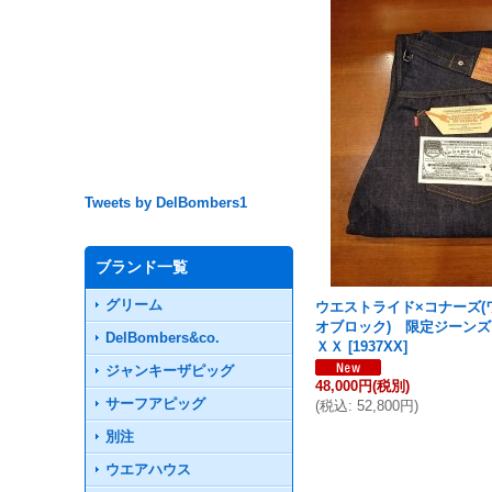
Tweets by DelBombers1
ブランド一覧
グリーム
ウエストライド×コナーズ(
オブロック) 限定ジーン
DelBombers&co.
ＸＸ
[
1937XX
]
ジャンキーザピッグ
48,000円
(税別)
サーフアピッグ
(
税込
:
52,800円
)
別注
ウエアハウス