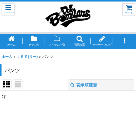
メニュー
カート
ホーム
カテゴリ
アイテム一覧
商品検索
オーナーブログ
ホーム
>
ＬＥＥ(リー)
>
パンツ
パンツ
表示順変更
閉じる
2
件
表示数
:
並び順
:
絞り込む