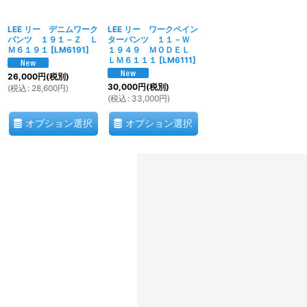
LEE リー デニムワーク
LEE リー ワークペイン
パンツ １９１－Ｚ Ｌ
ターパンツ １１－Ｗ
Ｍ６１９１
[
LM6191
]
１９４９ ＭＯＤＥＬ
ＬＭ６１１１
[
LM6111
]
26,000
円
(税別)
30,000
円
(税別)
(
税込
:
28,600
円
)
(
税込
:
33,000
円
)
オプション選択
オプション選択