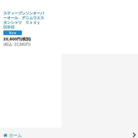
スティーブンソンオーバ
ーオール デニムウエス
タンシャツ Ｃｏｄｙ
[
CD3
]
20,800
円
(税別)
(
税込
:
22,880
円
)
ホーム