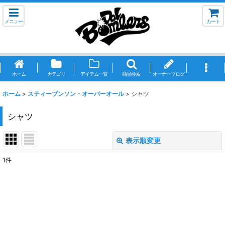
メニュー
カート
ホーム
カテゴリ
アイテム一覧
商品検索
オーナーブログ
ホーム
>
スティーブンソン・オーバーオール
>
シャツ
シャツ
表示順変更
閉じる
1
件
表示数
:
並び順
:
絞り込む