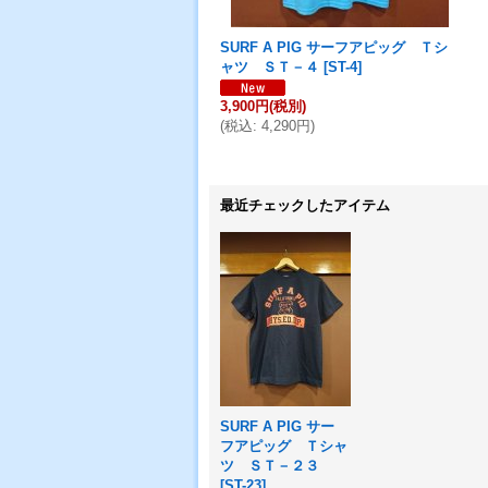
SURF A PIG サーフアピッグ Ｔシ
ャツ ＳＴ－４
[
ST-4
]
3,900円
(税別)
(
税込
:
4,290円
)
最近チェックしたアイテム
SURF A PIG サー
フアピッグ Ｔシャ
ツ ＳＴ－２３
[
ST-23
]