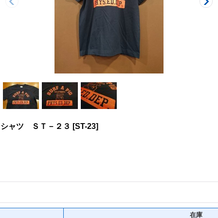
グ Ｔシャツ ＳＴ－２３
[
ST-23
]
在庫