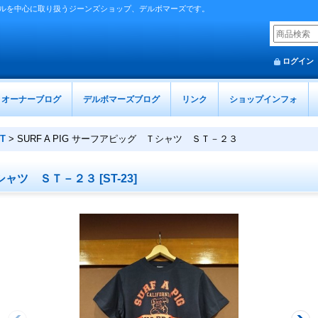
ルを中心に取り扱うジーンズショップ、デルボマーズです。
ログイン
オーナーブログ
デルボマーズブログ
リンク
ショップインフォ
T
>
SURF A PIG サーフアピッグ Ｔシャツ ＳＴ－２３
 Ｔシャツ ＳＴ－２３
[
ST-23
]