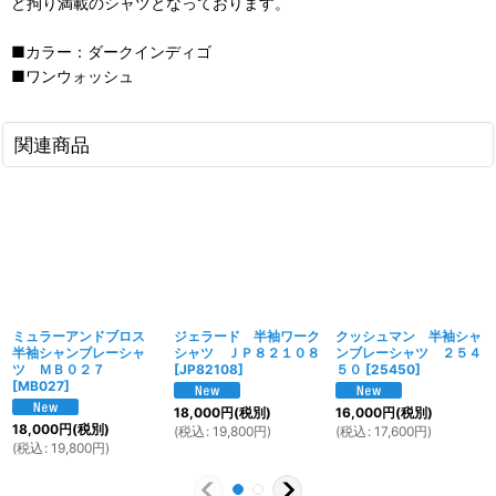
ど拘り満載のシャツとなっております。
■カラー：ダークインディゴ
■ワンウォッシュ
関連商品
ミュラーアンドブロス
ジェラード 半袖ワーク
クッシュマン 半袖シャ
半袖シャンブレーシャ
シャツ ＪＰ８２１０８
ンブレーシャツ ２５４
ツ ＭＢ０２７
[
JP82108
]
５０
[
25450
]
[
MB027
]
18,000
円
(税別)
16,000
円
(税別)
18,000
円
(税別)
(
税込
:
19,800
円
)
(
税込
:
17,600
円
)
(
税込
:
19,800
円
)