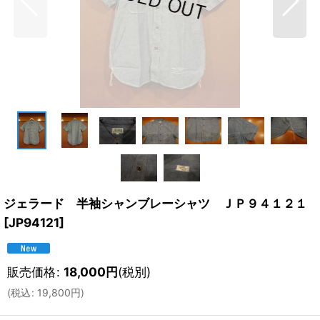
ジェラード 半袖シャンブレーシャツ ＪＰ９４１２１
[
JP94121
]
販売価格
:
18,000
円
(税別)
(
税込
:
19,800
円
)