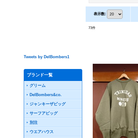
表示数
:
73
件
Tweets by DelBombers1
ブランド一覧
グリーム
DelBombers&co.
ジャンキーザピッグ
サーフアピッグ
別注
ウエアハウス