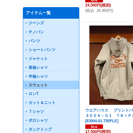
24,500円
(税別)
(
税込
:
26,950円
)
アイテム一覧
ジーンズ
チノパン
パンツ
ショートパンツ
ジャケット
長袖シャツ
半袖シャツ
スウェット
ロンT
カット＆ニット
ウエアハウス プリントパ
Ｔシャツ
３００４－０１ ＴＲＩ
ポロシャツ
[
83004-01-TRIPLE
]
タンクトップ
17,500円
(税別)