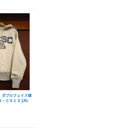
 ダブルフェイス後
Ｇ－ＣＳ１３
[
JG-