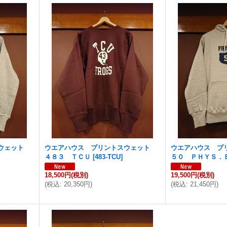
スウェット
ウエアハウス プリントスウェット
ウエアハウス プ
４８３ ＴＣＵ
[
483-TCU
]
５０ ＰＨＹＳ．
18,500円
(税別)
19,500円
(税別)
(
税込
:
20,350円
)
(
税込
:
21,450円
)