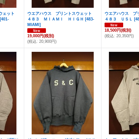
スウェット
ウエアハウス プリントスウェット
ウエアハウス プ
[
401-
４８３ ＭＩＡＭＩ ＨＩＧＨ
[
483-
４８３ ＵＳＬ
[
4
MIAMI
]
18,500円
(税別)
19,000円
(税別)
(
税込
:
20,350円
)
(
税込
:
20,900円
)