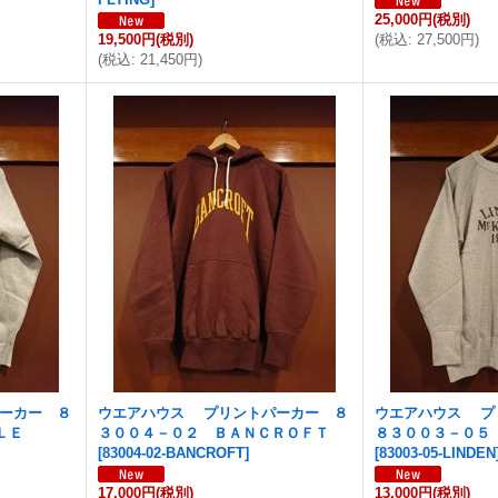
25,000円
(税別)
19,500円
(税別)
(
税込
:
27,500円
)
(
税込
:
21,450円
)
ーカー ８
ウエアハウス プリントパーカー ８
ウエアハウス 
ＰＬＥ
３００４－０２ ＢＡＮＣＲＯＦＴ
８３００３－０５
[
83004-02-BANCROFT
]
[
83003-05-LINDEN
17,000円
(税別)
13,000円
(税別)