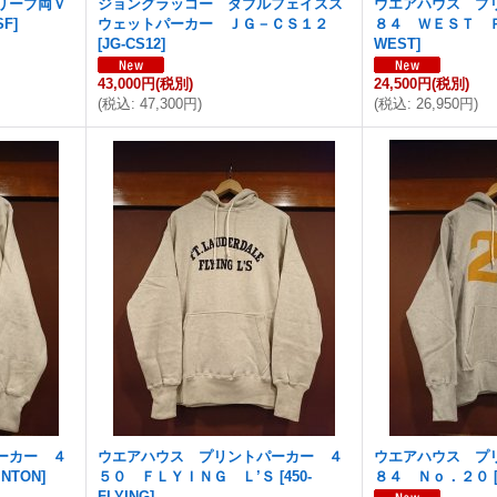
リーブ両Ｖ
ジョングラッコー ダブルフェイスス
ウエアハウス プ
SF
]
ウェットパーカー ＪＧ－ＣＳ１２
８４ ＷＥＳＴ 
[
JG-CS12
]
WEST
]
43,000円
(税別)
24,500円
(税別)
(
税込
:
47,300円
)
(
税込
:
26,950円
)
ーカー ４
ウエアハウス プリントパーカー ４
ウエアハウス プ
LINTON
]
５０ ＦＬＹＩＮＧ Ｌ’Ｓ
[
450-
８４ Ｎｏ．２０
FLYING
]