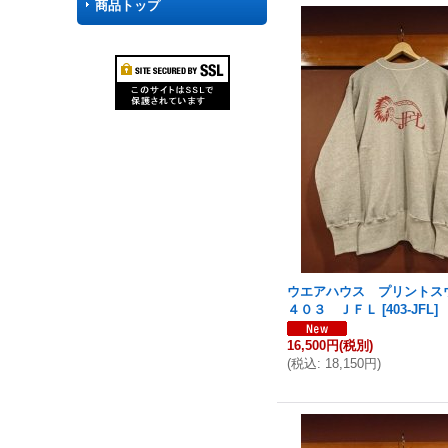
商品トップ
ウエアハウス プリント
４０３ ＪＦＬ
[
403-JFL
]
16,500円
(税別)
(
税込
:
18,150円
)