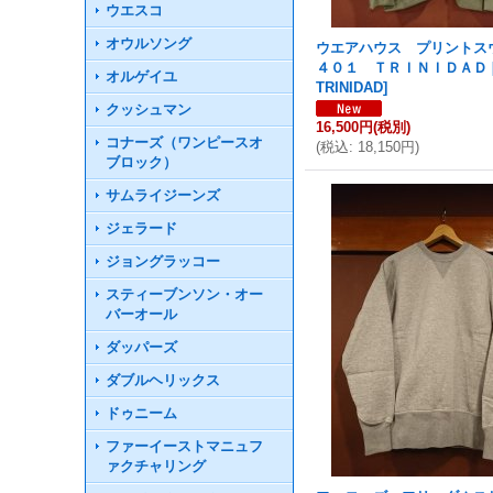
ウエスコ
オウルソング
ウエアハウス プリント
４０１ ＴＲＩＮＩＤＡＤ
オルゲイユ
TRINIDAD
]
クッシュマン
16,500円
(税別)
コナーズ（ワンピースオ
(
税込
:
18,150円
)
ブロック）
サムライジーンズ
ジェラード
ジョングラッコー
スティーブンソン・オー
バーオール
ダッパーズ
ダブルヘリックス
ドゥニーム
ファーイーストマニュフ
ァクチャリング