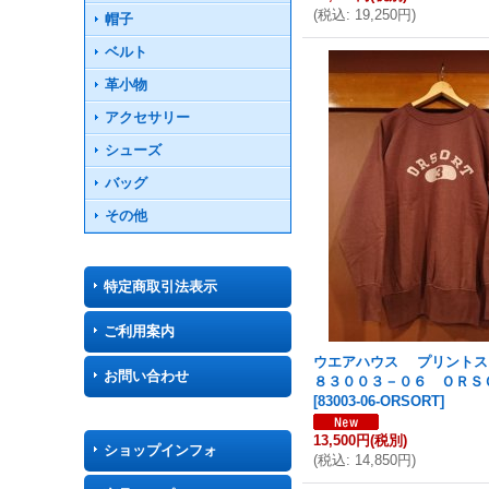
(
税込
:
19,250円
)
帽子
ベルト
革小物
アクセサリー
シューズ
バッグ
その他
特定商取引法表示
ご利用案内
ウエアハウス プリント
お問い合わせ
８３００３－０６ ＯＲＳ
[
83003-06-ORSORT
]
13,500円
(税別)
ショップインフォ
(
税込
:
14,850円
)