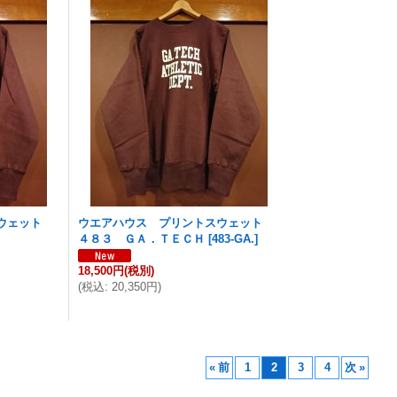
スウェット
ウエアハウス プリントスウェット
４８３ ＧＡ．ＴＥＣＨ
[
483-GA.
]
18,500円
(税別)
(
税込
:
20,350円
)
«
前
1
2
3
4
次
»