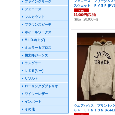
フェローズ フリーダムス
ファインクリーク
スウェット ＰＶＳＦ
[
PV
フェローズ
19,000円
(税別)
フルカウント
(
税込
:
20,900円
)
ブラウンズビーチ
ホイールワークス
M.I.D.A(ミダ)
ミュラー＆ブロス
桃太郎ジーンズ
ラングラー
ＬＥＥ(リー)
リゾルト
ローリングダブトリオ
ワイツーレザー
インポート
ウエアハウス プリントパ
その他
８４ ＬＩＮＴＯＮ
[
484-