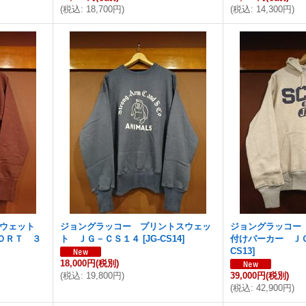
(
税込
:
18,700円
)
(
税込
:
14,300円
)
スウェット
ジョングラッコー プリントスウェッ
ジョングラッコー
ＯＲＴ ３
ト ＪＧ－ＣＳ１４
[
JG-CS14
]
付けパーカー Ｊ
CS13
]
18,000円
(税別)
(
税込
:
19,800円
)
39,000円
(税別)
(
税込
:
42,900円
)