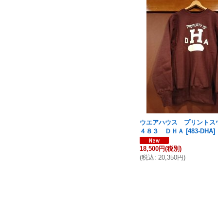
ウエアハウス プリント
４８３ ＤＨＡ
[
483-DHA
]
18,500円
(税別)
(
税込
:
20,350円
)