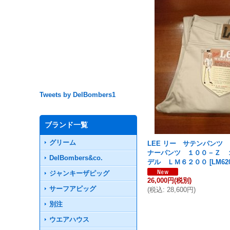
Tweets by DelBombers1
ブランド一覧
グリーム
LEE リー サテンパンツ
ナーパンツ １００－Ｚ 
DelBombers&co.
デル ＬＭ６２００
[
LM62
ジャンキーザピッグ
26,000円
(税別)
サーフアピッグ
(
税込
:
28,600円
)
別注
ウエアハウス