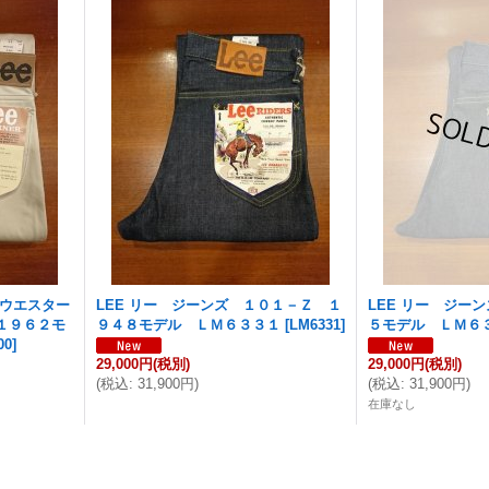
 ウエスター
LEE リー ジーンズ １０１－Ｚ １
LEE リー ジー
１９６２モ
９４８モデル ＬＭ６３３１
[
LM6331
]
５モデル ＬＭ６
00
]
29,000円
(税別)
29,000円
(税別)
(
税込
:
31,900円
)
(
税込
:
31,900円
)
在庫なし