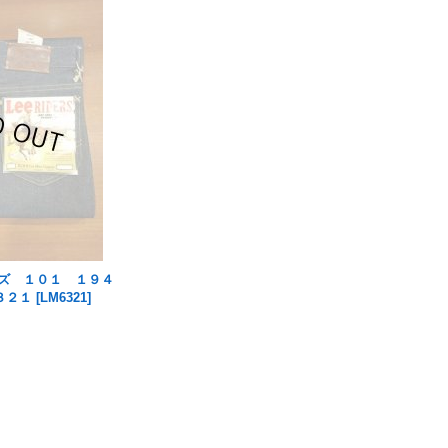
ンズ １０１ １９４
３２１
[
LM6321
]