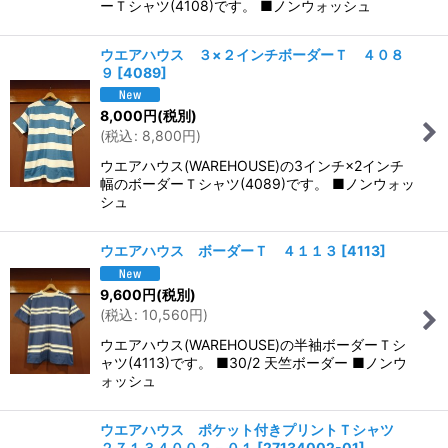
ーＴシャツ(4108)です。 ■ノンウォッシュ
ウエアハウス ３×２インチボーダーＴ ４０８
９
[
4089
]
8,000
円
(税別)
(
税込
:
8,800
円
)
ウエアハウス(WAREHOUSE)の3インチ×2インチ
幅のボーダーＴシャツ(4089)です。 ■ノンウォッ
シュ
ウエアハウス ボーダーＴ ４１１３
[
4113
]
9,600
円
(税別)
(
税込
:
10,560
円
)
ウエアハウス(WAREHOUSE)の半袖ボーダーＴシ
ャツ(4113)です。 ■30/2 天竺ボーダー ■ノンウ
ォッシュ
ウエアハウス ポケット付きプリントＴシャツ
２７１３４００２－０１
[
27134002-01
]