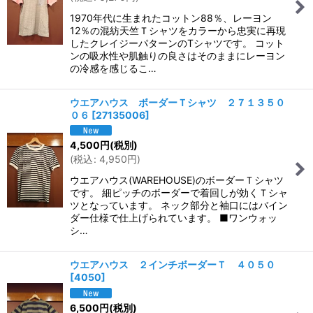
1970年代に生まれたコットン88％、レーヨン
12％の混紡天竺Ｔシャツをカラーから忠実に再現
したクレイジーパターンのTシャツです。 コット
ンの吸水性や肌触りの良さはそのままにレーヨン
の冷感を感じるこ…
ウエアハウス ボーダーＴシャツ ２７１３５０
０６
[
27135006
]
4,500
円
(税別)
(
税込
:
4,950
円
)
ウエアハウス(WAREHOUSE)のボーダーＴシャツ
です。 細ピッチのボーダーで着回しが効くＴシャ
ツとなっています。 ネック部分と袖口にはバイン
ダー仕様で仕上げられています。 ■ワンウォッ
シ…
ウエアハウス ２インチボーダーＴ ４０５０
[
4050
]
6,500
円
(税別)