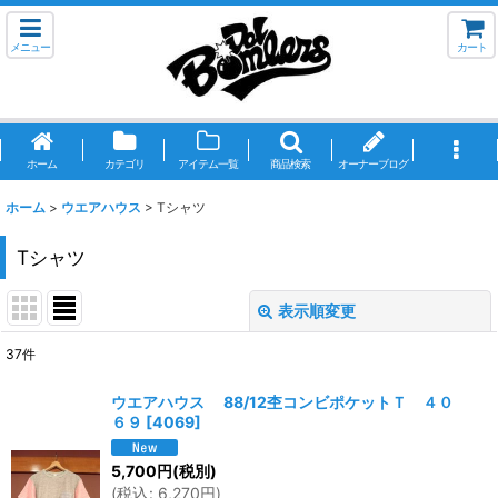
メニュー
カート
ホーム
カテゴリ
アイテム一覧
商品検索
オーナーブログ
ホーム
>
ウエアハウス
>
Tシャツ
Tシャツ
表示順変更
閉じる
37
件
表示数
:
ウエアハウス 88/12杢コンビポケットＴ ４０
６９
[
4069
]
並び順
:
5,700
円
(税別)
(
税込
:
6,270
円
)
絞り込む