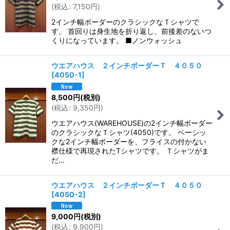
(
税込
:
7,150
円
)
2インチ幅ボーダーのクラシックなＴシャツで
す。 首回りは身生地を折り返し、前後差のないつ
くりになっています。 ■ノンウォッシュ
ウエアハウス ２インチボーダーＴ ４０５０
[
4050-1
]
8,500
円
(税別)
(
税込
:
9,350
円
)
ウエアハウス(WAREHOUSE)の2インチ幅ボーダー
のクラシックなＴシャツ(4050)です。 ベーシッ
クな2インチ幅ボーダーを、フライスの付かない
襟仕様で再現されたTシャツです。 Ｔシャツがま
だ…
ウエアハウス ２インチボーダーＴ ４０５０
[
4050-2
]
9,000
円
(税別)
(
税込
:
9,900
円
)