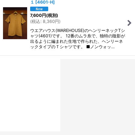
１
[
4601-H
]
7,600
円
(税別)
(
税込
:
8,360
円
)
ウエアハウス(WAREHOUSE)のヘンリーネックTシ
ャツ(4601)です。 12番のムラ糸で、独特の陰影が
出るように編まれた生地で作られた、ヘンリーネ
ックタイプのＴシャツです。 ■ノンウォッ…