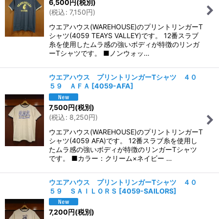
6,500
円
(税別)
(
税込
:
7,150
円
)
ウエアハウス(WAREHOUSE)のプリントリンガーT
シャツ(4059 TEAYS VALLEY)です。 12番スラブ
糸を使用したムラ感の強いボディが特徴のリンガ
ーTシャツです。 ■ノンウォッ…
ウエアハウス プリントリンガーTシャツ ４０
５９ ＡＦＡ
[
4059-AFA
]
7,500
円
(税別)
(
税込
:
8,250
円
)
ウエアハウス(WAREHOUSE)のプリントリンガーT
シャツ(4059 AFA)です。 12番スラブ糸を使用し
たムラ感の強いボディが特徴のリンガーTシャツ
です。 ■カラー：クリーム×ネイビー …
ウエアハウス プリントリンガーTシャツ ４０
５９ ＳＡＩＬＯＲＳ
[
4059-SAILORS
]
7,200
円
(税別)