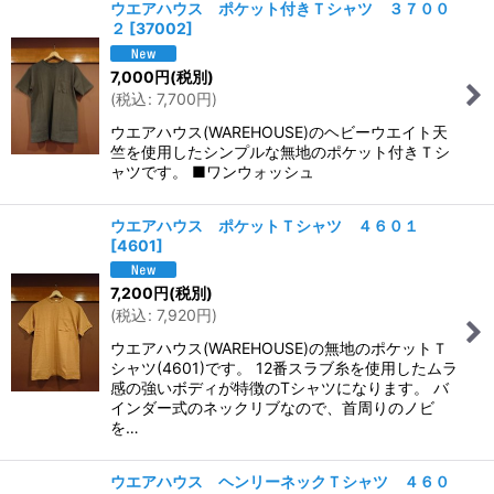
ウエアハウス ポケット付きＴシャツ ３７００
２
[
37002
]
7,000
円
(税別)
(
税込
:
7,700
円
)
ウエアハウス(WAREHOUSE)のヘビーウエイト天
竺を使用したシンプルな無地のポケット付きＴシ
ャツです。 ■ワンウォッシュ
ウエアハウス ポケットＴシャツ ４６０１
[
4601
]
7,200
円
(税別)
(
税込
:
7,920
円
)
ウエアハウス(WAREHOUSE)の無地のポケットＴ
シャツ(4601)です。 12番スラブ糸を使用したムラ
感の強いボディが特徴のTシャツになります。 バ
インダー式のネックリブなので、首周りのノビ
を…
ウエアハウス ヘンリーネックＴシャツ ４６０