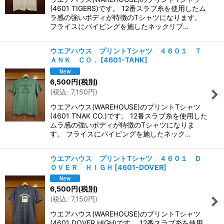
(4601 TIGERS)です。 12番スラブ糸を使用したム
ラ感の強いボディが特徴のTシャツになります。
フライスにパイピングを施したネックリブ…
ウエアハウス プリントTシャツ ４６０１ Ｔ
ＡＮＫ ＣＯ．
[
4601-TANK
]
6,500
円
(税別)
(
税込
:
7,150
円
)
ウエアハウス(WAREHOUSE)のプリントTシャツ
(4601 TNAK CO.)です。 12番スラブ糸を使用した
ムラ感の強いボディが特徴のTシャツになりま
す。 フライスにパイピングを施したネック…
ウエアハウス プリントTシャツ ４６０１ Ｄ
ＯＶＥＲ ＨＩＧＨ
[
4601-DOVER
]
6,500
円
(税別)
(
税込
:
7,150
円
)
ウエアハウス(WAREHOUSE)のプリントTシャツ
(4601 DOVER HIGH)です。 12番スラブ糸を使用