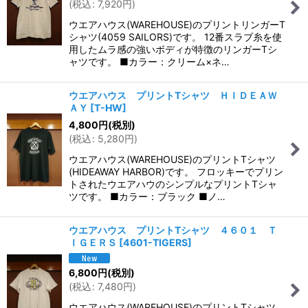
(
税込
:
7,920
円
)
ウエアハウス(WAREHOUSE)のプリントリンガーT
シャツ(4059 SAILORS)です。 12番スラブ糸を使
用したムラ感の強いボディが特徴のリンガーTシ
ャツです。 ■カラー：クリーム×ネ…
ウエアハウス プリントTシャツ ＨＩＤＥＡＷ
ＡＹ
[
T-HW
]
4,800
円
(税別)
(
税込
:
5,280
円
)
ウエアハウス(WAREHOUSE)のプリントTシャツ
(HIDEAWAY HARBOR)です。 フロッキーでプリン
トされたウエアハウのシンプルなプリントTシャ
ツです。 ■カラー：ブラック ■ノ…
ウエアハウス プリントTシャツ ４６０１ Ｔ
ＩＧＥＲＳ
[
4601-TIGERS
]
6,800
円
(税別)
(
税込
:
7,480
円
)
ウエアハウス(WAREHOUSE)のプリントTシャツ