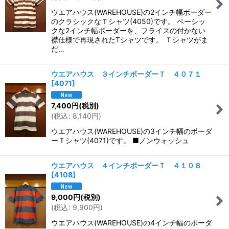
ウエアハウス(WAREHOUSE)の2インチ幅ボーダー
のクラシックなＴシャツ(4050)です。 ベーシッ
クな2インチ幅ボーダーを、フライスの付かない
襟仕様で再現されたTシャツです。 Ｔシャツがま
だ…
ウエアハウス ３インチボーダーＴ ４０７１
[
4071
]
7,400
円
(税別)
(
税込
:
8,140
円
)
ウエアハウス(WAREHOUSE)の3インチ幅のボーダ
ーＴシャツ(4071)です。 ■ノンウォッシュ
ウエアハウス ４インチボーダーＴ ４１０８
[
4108
]
9,000
円
(税別)
(
税込
:
9,900
円
)
ウエアハウス(WAREHOUSE)の4インチ幅のボーダ