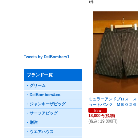
1
件
Tweets by DelBombers1
ブランド一覧
グリーム
DelBombers&co.
ミュラーアンドブロス ス
ジャンキーザピッグ
ョートパンツ ＭＢ０２６
サーフアピッグ
18,000円
(税別)
(
税込
:
19,800円
)
別注
ウエアハウス