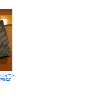
トライプシ
[
MB026
]