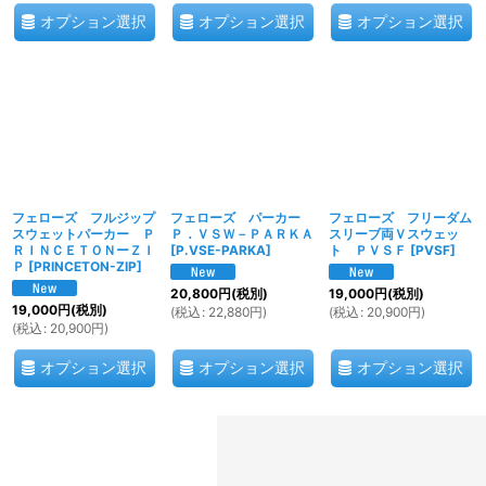
オプション選択
オプション選択
オプション選択
フェローズ フルジップ
フェローズ パーカー
フェローズ フリーダム
スウェットパーカー Ｐ
Ｐ．ＶＳＷ－ＰＡＲＫＡ
スリーブ両Ｖスウェッ
ＲＩＮＣＥＴＯＮーＺＩ
[
P.VSE-PARKA
]
ト ＰＶＳＦ
[
PVSF
]
Ｐ
[
PRINCETON-ZIP
]
20,800
円
(税別)
19,000
円
(税別)
19,000
円
(税別)
(
税込
:
22,880
円
)
(
税込
:
20,900
円
)
(
税込
:
20,900
円
)
オプション選択
オプション選択
オプション選択