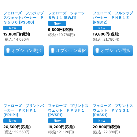
フェローズ フルジップ
フェローズ ジャージ
フェローズ フルジップ
スウェットパーカー Ｐ
ＢＷＪ１
[
BWJ1
]
パーカー ＰＮＢ１Ｚ
Ｓ５００
[
PS500
]
[
PNB1Z
]
9,800
円
(税別)
12,800
円
(税別)
19,800
円
(税別)
(
税込
:
10,780
円
)
(
税込
:
14,080
円
)
(
税込
:
21,780
円
)
オプション選択
オプション選択
オプション選択
フェローズ プリントパ
フェローズ プリントス
フェローズ プリントス
ーカー ＰＲＨＰ１
ウェット ＰＶＳＦ１
ウェット ＰＶＳＳ１
[
PRHP1
]
[
PVSF1
]
[
PVSS1
]
20,500
円
(税別)
19,200
円
(税別)
20,800
円
(税別)
(
税込
:
22,550
円
)
(
税込
:
21,120
円
)
(
税込
:
22,880
円
)