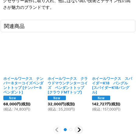
クセサリー製作に取り入れ、他にはない高い技術とデザイン性の高
さが魅力のブランドです。
関連商品
ホイールワークス ナン
ホイールワークス クラ
ホイールワークス スパ
バー８ターコイズペンダ
ウドマウンテンターコイ
イダーK18 バングル
ントトップ
[
ナンバー８
ズ ペンダントトップ
[
スパイダーK18バング
ペンダント
]
[
クラウドMTトップ
]
ル
]
68,000
円
(税別)
32,000
円
(税別)
142,727
円
(税別)
(
税込
:
74,800
円
)
(
税込
:
35,200
円
)
(
税込
:
157,000
円
)