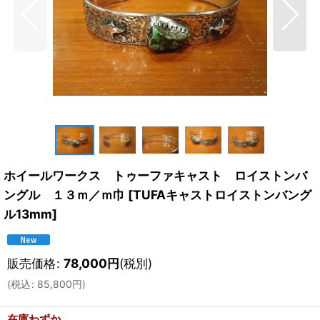
ホイールワークス トゥーファキャスト ロイストンバ
ングル １３ｍ／ｍ巾
[
TUFAキャストロイストンバング
ル13mm
]
販売価格
:
78,000
円
(税別)
(
税込
:
85,800
円
)
在庫わずか