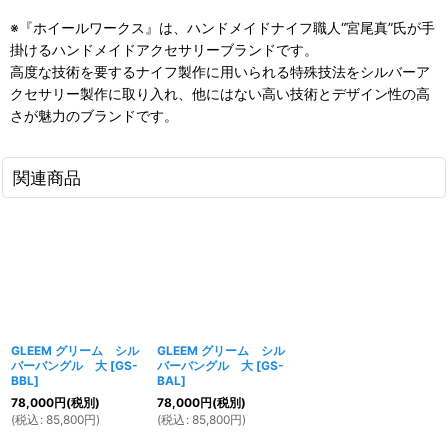
※『ホイールワークス』は、ハンドメイドナイフ職人“宮尾真”氏が手
掛けるハンドメイドアクセサリーブランドです。
高度な技術を要するナイフ製作に用いられる特殊技法をシルバーア
クセサリー製作に取り入れ、他にはない高い技術とデザイン性の高
さが魅力のブランドです。
関連商品
GLEEM グリーム シル
GLEEM グリーム シル
バーバングル 大
[
GS-
バーバングル 大
[
GS-
BBL
]
BAL
]
78,000
円
(税別)
78,000
円
(税別)
(
税込
:
85,800
円
)
(
税込
:
85,800
円
)