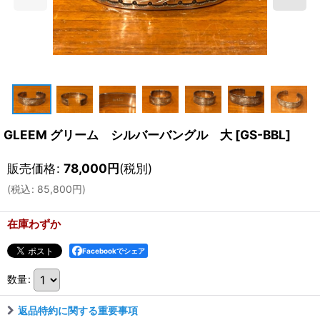
GLEEM グリーム シルバーバングル 大
[
GS-BBL
]
販売価格
:
78,000
円
(税別)
(
税込
:
85,800
円
)
在庫わずか
Facebookでシェア
数量
:
返品特約に関する重要事項