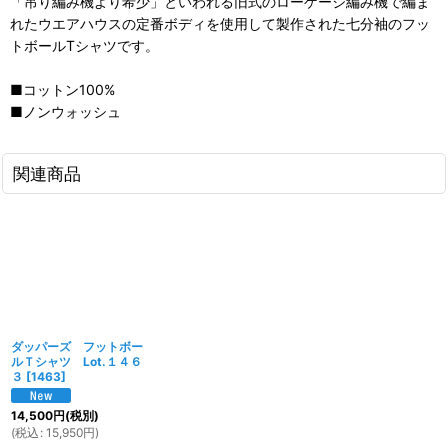
「吊り編み機より希少」といわれる旧式のローゲージ編み機で編ま
れたウエアハウスの定番ボディを使用して製作された七分袖のフッ
トボールTシャツです。
■コットン100%
■ノンウォッシュ
関連商品
ダッパーズ フットボー
ルＴシャツ Lot.１４６
３
[
1463
]
14,500
円
(税別)
(
税込
:
15,950
円
)