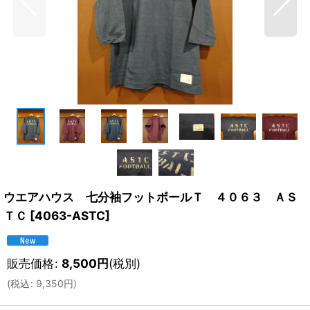
ウエアハウス 七分袖フットボールＴ ４０６３ ＡＳ
ＴＣ
[
4063-ASTC
]
販売価格
:
8,500
円
(税別)
(
税込
:
9,350
円
)