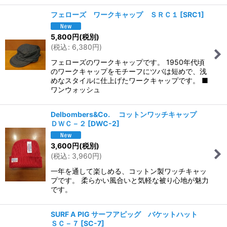
フェローズ ワークキャップ ＳＲＣ１
[
SRC1
]
5,800
円
(税別)
(
税込
:
6,380
円
)
フェローズのワークキャップです。 1950年代頃
のワークキャップをモチーフにツバは短めで、浅
めなスタイルに仕上げたワークキャップです。 ■
ワンウォッシュ
Delbombers&Co. コットンワッチキャップ
ＤＷＣ－２
[
DWC-2
]
3,600
円
(税別)
(
税込
:
3,960
円
)
一年を通して楽しめる、コットン製ワッチキャッ
プです。 柔らかい風合いと気軽な被り心地が魅力
です。
SURF A PIG サーフアピッグ バケットハット
ＳＣ－７
[
SC-7
]