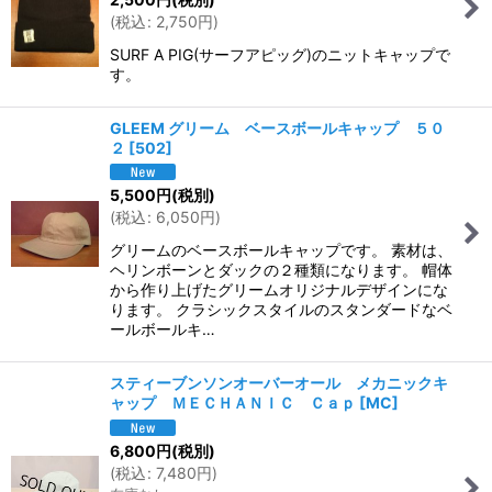
(
税込
:
2,750
円
)
SURF A PIG(サーフアピッグ)のニットキャップで
す。
GLEEM グリーム ベースボールキャップ ５０
２
[
502
]
5,500
円
(税別)
(
税込
:
6,050
円
)
グリームのベースボールキャップです。 素材は、
ヘリンボーンとダックの２種類になります。 帽体
から作り上げたグリームオリジナルデザインにな
ります。 クラシックスタイルのスタンダードなベ
ールボールキ…
スティーブンソンオーバーオール メカニックキ
ャップ ＭＥＣＨＡＮＩＣ Ｃａｐ
[
MC
]
6,800
円
(税別)
(
税込
:
7,480
円
)