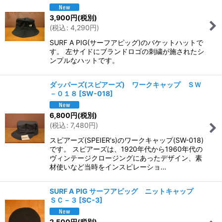
3,900
円
(税別)
(
税込
:
4,290
円
)
SURF A PIG(サーフアピッグ)のバケットハットで
す。 左サイドにブランドロゴの刺繍が施されたシ
ンプルなハットです。
ダッパーズ(スピアーズ) ワークキャップ ＳＷ
－０１８
[
SW-018
]
6,800
円
(税別)
(
税込
:
7,480
円
)
スピアーズ(SPEIER's)のワークキャップ(SW-018)
です。 スピアーズは、1920年代から1960年代の
ヴィンテージクロージングにあったデザイン、素
材使いなど当時をインスピレーショ…
SURF A PIG サーフアピッグ ニットキャップ
ＳＣ－３
[
SC-3
]
2,500
円
(税別)