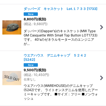
ダッパーズ キャスケット Lot.１７３３
[
1733
]
8,800
円
(税別)
(
税込
:
9,680
円
)
ダッパーズ(Dapper's)のキャスケット(MW Type
GM Casquette With Small Top Button LOT1733)
です。 40'sのゼネラルモータースのエンジニア
が…
ウエアハウス デニムキャップ ５２４２
[
5242
]
9,500
円
(税別)
(
税込
:
10,450
円
)
在庫なし
ウエアハウス(WAREHOUSE)のデニムキャップ
(5242)です。 ライトオンスデニムを使用したアー
ミーキャップです。 ■サイズ：フリー ■ノンウォ
ッシュ