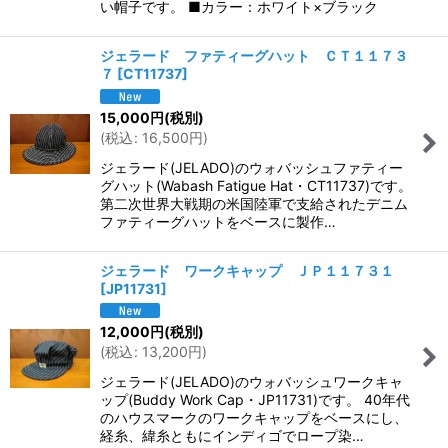
い帽子です。 ■カラー：ホワイト×ブラック
ジェラード ファティーグハット ＣＴ１１７３
７
[
CT11737
]
15,000
円
(税別)
(
税込
:
16,500
円
)
ジェラード(JELADO)のウォバッシュファティー
グハット(Wabash Fatigue Hat・CT11737)です。
第二次世界大戦期の米国陸軍で支給されたデニム
ファティーグハットをベースに製作…
ジェラード ワークキャップ ＪＰ１１７３１
[
JP11731
]
12,000
円
(税別)
(
税込
:
13,200
円
)
ジェラード(JELADO)のウォバッシュワークキャ
ップ(Buddy Work Cap・JP11731)です。 40年代
のハウスマークのワークキャップをベースにし、
経糸、緯糸ともにインディゴでロープ染…