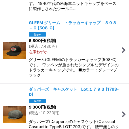
す。 1940年代の米海軍ニットキャップをベース
に製作しされたウールニ…
GLEEM グリーム トラッカーキャップ ５０８
－Ｃ
[
508-C
]
6,800
円
(税別)
(
税込
:
7,480
円
)
在庫わずか
グリーム(GLEEM)のトラッカーキャップ(508-C)
です。 ワッペンが施されたシンプルなデザインの
トラッカーキャップです。 ■カラー：グレー×ブ
ラック
ダッパーズ キャスケット Lot.１７９３
[
1793-
D
]
9,300
円
(税別)
(
税込
:
10,230
円
)
ダッパーズ(Dapper's)のキャスケット(Classical
Casquette TypeB LOT1793)です。 腰帯無しのク