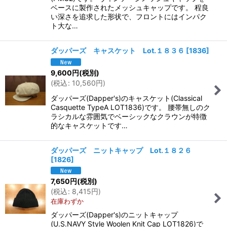
ベースに製作されたメッシュキャップです。 程良
い深さを追求した形状で、フロントにはインパク
ト大な…
ダッパーズ キャスケット Lot.１８３６
[
1836
]
9,600
円
(税別)
(
税込
:
10,560
円
)
ダッパーズ(Dapper's)のキャスケット(Classical
Casquette TypeA LOT1836)です。 腰帯無しのク
ラシカルな雰囲気でベーシックなクラウンが特徴
的なキャスケットです…
ダッパーズ ニットキャップ Lot.１８２６
[
1826
]
7,650
円
(税別)
(
税込
:
8,415
円
)
在庫わずか
ダッパーズ(Dapper's)のニットキャップ
(U.S.NAVY Style Woolen Knit Cap LOT1826)で