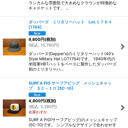
ラシカルな雰囲気で大きめなクラウンが特徴的な
キャスケットです。 …
ダッパーズ ミリタリーハット Lot.１７６４
[
1764
]
9,800
円
(税別)
(
税込
:
10,780
円
)
ダッパーズ(Dapper's)のミリタリーハット(40’s
Style Military Hat LOT1764)です。 1940年代の
米陸軍HBTハットをベースに製作したダッパーズ
初のミリタリーハ…
SURF A PIG サーフアピッグ メッシュキャッ
プ ＳＣ－１０
[
SC-10
]
4,800
円
(税別)
(
税込
:
5,280
円
)
在庫わずか
SURF A PIG(サーフアピッグ)のメッシュキャップ
(SC-10)です。 シンプルなデザインで合わせやす