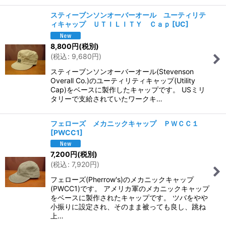
スティーブンソンオーバーオール ユーティリテ
ィキャップ ＵＴＩＬＩＴＹ Ｃａｐ
[
UC
]
8,800
円
(税別)
(
税込
:
9,680
円
)
スティーブンソンオーバーオール(Stevenson
Overall Co.)のユーティリティキャップ(Utility
Cap)をベースに製作したキャップです。 USミリ
タリーで支給されていたワークキ…
フェローズ メカニックキャップ ＰＷＣＣ１
[
PWCC1
]
7,200
円
(税別)
(
税込
:
7,920
円
)
フェローズ(Pherrow's)のメカニックキャップ
(PWCC1)です。 アメリカ軍のメカニックキャップ
をベースに製作されたキャップです。 ツバをやや
小振りに設定され、そのまま被っても良し、跳ね
上…