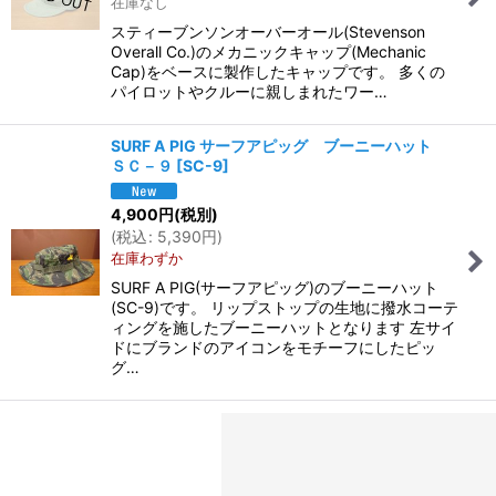
在庫なし
スティーブンソンオーバーオール(Stevenson
Overall Co.)のメカニックキャップ(Mechanic
Cap)をベースに製作したキャップです。 多くの
パイロットやクルーに親しまれたワー…
SURF A PIG サーフアピッグ ブーニーハット
ＳＣ－９
[
SC-9
]
4,900
円
(税別)
(
税込
:
5,390
円
)
在庫わずか
SURF A PIG(サーフアピッグ)のブーニーハット
(SC-9)です。 リップストップの生地に撥水コーテ
ィングを施したブーニーハットとなります 左サイ
ドにブランドのアイコンをモチーフにしたピッ
グ…