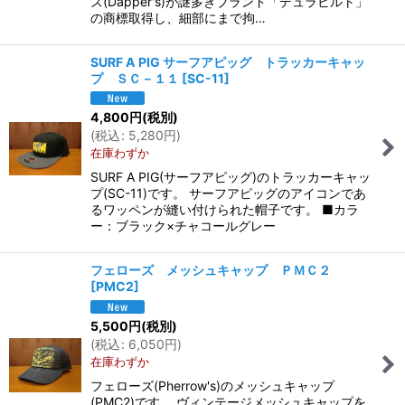
ズ(Dapper's)が謎多きブランド「デュラビルト」
の商標取得し、細部にまで拘…
SURF A PIG サーフアピッグ トラッカーキャッ
プ ＳＣ－１１
[
SC-11
]
4,800
円
(税別)
(
税込
:
5,280
円
)
在庫わずか
SURF A PIG(サーフアピッグ)のトラッカーキャッ
プ(SC-11)です。 サーフアピッグのアイコンであ
るワッペンが縫い付けられた帽子です。 ■カラ
ー：ブラック×チャコールグレー
フェローズ メッシュキャップ ＰＭＣ２
[
PMC2
]
5,500
円
(税別)
(
税込
:
6,050
円
)
在庫わずか
フェローズ(Pherrow's)のメッシュキャップ
(PMC2)です。 ヴィンテージメッシュキャップを