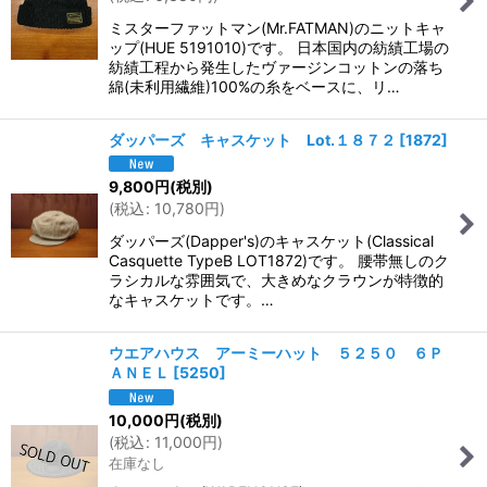
ミスターファットマン(Mr.FATMAN)のニットキャ
ップ(HUE 5191010)です。 日本国内の紡績工場の
紡績工程から発生したヴァージンコットンの落ち
綿(未利用繊維)100%の糸をベースに、リ…
ダッパーズ キャスケット Lot.１８７２
[
1872
]
9,800
円
(税別)
(
税込
:
10,780
円
)
ダッパーズ(Dapper's)のキャスケット(Classical
Casquette TypeB LOT1872)です。 腰帯無しのク
ラシカルな雰囲気で、大きめなクラウンが特徴的
なキャスケットです。…
ウエアハウス アーミーハット ５２５０ ６Ｐ
ＡＮＥＬ
[
5250
]
10,000
円
(税別)
(
税込
:
11,000
円
)
在庫なし