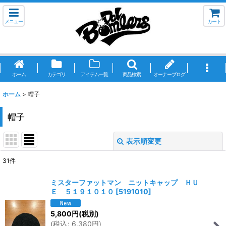
メニュー
カート
ホーム
カテゴリ
アイテム一覧
商品検索
オーナーブログ
ホーム
>
帽子
帽子
表示順変更
閉じる
31
件
表示数
:
ミスターファットマン ニットキャップ ＨＵ
Ｅ ５１９１０１０
[
5191010
]
並び順
:
5,800
円
(税別)
(
税込
:
6,380
円
)
絞り込む