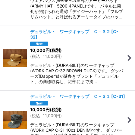
ウエアハウス(WAREHOUSE)のアーミーハット
(ARMY HAT・5200 4PANEL)です。 パネルに菊
孔が開けられた通称「デイジーハット」「フルブ
リムハット」と呼ばれるアーミータイプのハッ…
デュラビルト ワークキャップ Ｃ－３２
[
C-
32
]
10,000
円
(税別)
(
税込
:
11,000
円
)
デュラビルト(DURA-BILT)のワークキャップ
(WORK CAP C-32 BROWN DUCK)です。 ダッパ
ーズ(Dapper's)が謎多きブランド「デュラビル
ト」の商標取得し、細部にまで拘…
デュラビルト ワークキャップ Ｃ－３１
[
C-31
]
10,000
円
(税別)
(
税込
:
11,000
円
)
デュラビルト(DURA-BILT)のワークキャップ
(WORK CAP C-31 10oz DENIM)です。 ダッパー