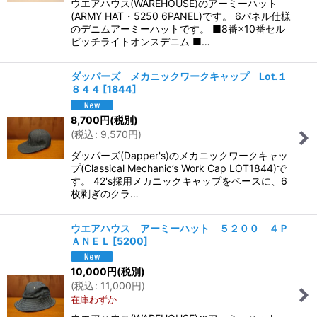
ウエアハウス(WAREHOUSE)のアーミーハット
(ARMY HAT・5250 6PANEL)です。 6パネル仕様
のデニムアーミーハットです。 ■8番×10番セル
ビッチライトオンスデニム ■…
ダッパーズ メカニックワークキャップ Lot.１
８４４
[
1844
]
8,700
円
(税別)
(
税込
:
9,570
円
)
ダッパーズ(Dapper's)のメカニックワークキャッ
プ(Classical Mechanic’s Work Cap LOT1844)で
す。 42's採用メカニックキャップをベースに、6
枚剥ぎのクラ…
ウエアハウス アーミーハット ５２００ ４Ｐ
ＡＮＥＬ
[
5200
]
10,000
円
(税別)
(
税込
:
11,000
円
)
在庫わずか