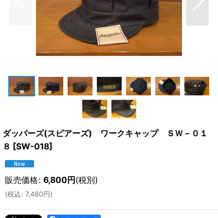
ダッパーズ(スピアーズ) ワークキャップ ＳＷ－０１
８
[
SW-018
]
販売価格
:
6,800
円
(税別)
(
税込
:
7,480
円
)