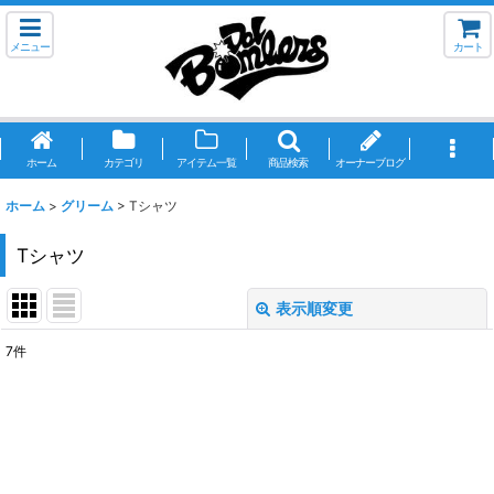
メニュー
カート
ホーム
カテゴリ
アイテム一覧
商品検索
オーナーブログ
ホーム
>
グリーム
>
Tシャツ
Tシャツ
表示順変更
閉じる
7
件
表示数
:
並び順
:
絞り込む