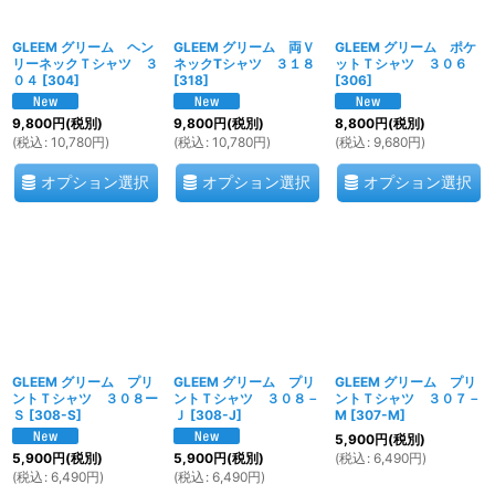
GLEEM グリーム ヘン
GLEEM グリーム 両Ｖ
GLEEM グリーム ポケ
リーネックＴシャツ ３
ネックTシャツ ３１８
ットＴシャツ ３０６
０４
[
304
]
[
318
]
[
306
]
9,800
円
(税別)
9,800
円
(税別)
8,800
円
(税別)
(
税込
:
10,780
円
)
(
税込
:
10,780
円
)
(
税込
:
9,680
円
)
オプション選択
オプション選択
オプション選択
GLEEM グリーム プリ
GLEEM グリーム プリ
GLEEM グリーム プリ
ントＴシャツ ３０８ー
ントＴシャツ ３０８－
ントＴシャツ ３０７－
Ｓ
[
308-S
]
Ｊ
[
308-J
]
M
[
307-M
]
5,900
円
(税別)
(
税込
:
6,490
円
)
5,900
円
(税別)
5,900
円
(税別)
(
税込
:
6,490
円
)
(
税込
:
6,490
円
)