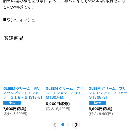
旧式の編み機を使う事によって、非常に柔らかわみのある質感にな
るのが特徴です。
■ワンウォッシュ
関連商品
GLEEM グリーム 両V
GLEEM グリーム プリ
GLEEM グリーム プリ
ネックプリントＴシャ
ントＴシャツ ３０７－
ントＴシャツ ３０８ー
ツ ３１８－Ｂ
[
318-B
]
M
[
307-M
]
Ｓ
[
308-S
]
5,900
円
(税別)
(
税込
:
6,490
円
)
7,900
円
(税別)
5,900
円
(税別)
(
税込
:
8,690
円
)
(
税込
:
6,490
円
)