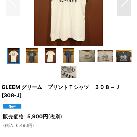
GLEEM グリーム プリントＴシャツ ３０８－Ｊ
[
308-J
]
販売価格
:
5,900
円
(税別)
(
税込
:
6,490
円
)