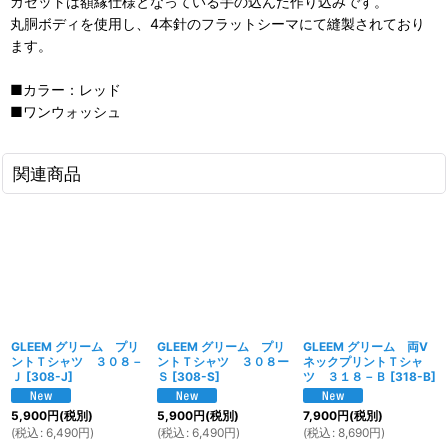
ガゼットは額縁仕様となっている手の込んだ作り込みです。
丸胴ボディを使用し、4本針のフラットシーマにて縫製されており
ます。
■カラー：レッド
■ワンウォッシュ
関連商品
GLEEM グリーム プリ
GLEEM グリーム プリ
GLEEM グリーム 両V
ントＴシャツ ３０８－
ントＴシャツ ３０８ー
ネックプリントＴシャ
Ｊ
[
308-J
]
Ｓ
[
308-S
]
ツ ３１８－Ｂ
[
318-B
]
5,900
円
(税別)
5,900
円
(税別)
7,900
円
(税別)
(
税込
:
6,490
円
)
(
税込
:
6,490
円
)
(
税込
:
8,690
円
)