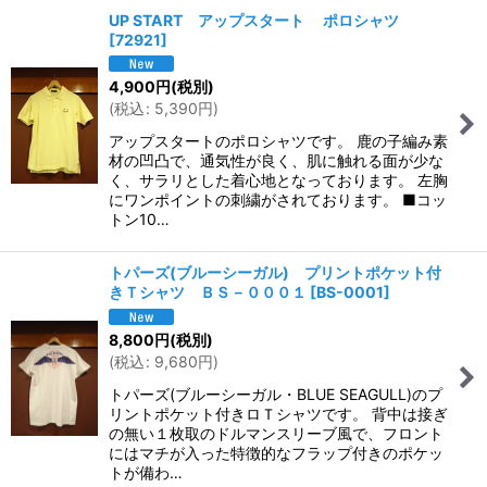
UP START アップスタート ポロシャツ
[
72921
]
4,900
円
(税別)
(
税込
:
5,390
円
)
アップスタートのポロシャツです。 鹿の子編み素
材の凹凸で、通気性が良く、肌に触れる面が少な
く、サラリとした着心地となっております。 左胸
にワンポイントの刺繍がされております。 ■コッ
トン10…
トパーズ(ブルーシーガル) プリントポケット付
きＴシャツ ＢＳ－０００１
[
BS-0001
]
8,800
円
(税別)
(
税込
:
9,680
円
)
トパーズ(ブルーシーガル・BLUE SEAGULL)のプ
リントポケット付きロＴシャツです。 背中は接ぎ
の無い１枚取のドルマンスリーブ風で、フロント
にはマチが入った特徴的なフラップ付きのポケッ
トが備わ…