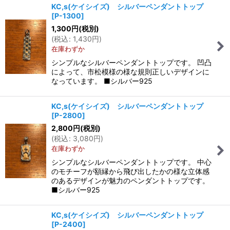
KC,s(ケイシイズ) シルバーペンダントトップ
[
P-1300
]
1,300
円
(税別)
(
税込
:
1,430
円
)
在庫わずか
シンプルなシルバーペンダントトップです。 凹凸
によって、市松模様の様な規則正しいデザインに
なっています。 ■シルバー925
KC,s(ケイシイズ) シルバーペンダントトップ
[
P-2800
]
2,800
円
(税別)
(
税込
:
3,080
円
)
在庫わずか
シンプルなシルバーペンダントトップです。 中心
のモチーフが額縁から飛び出したかの様な立体感
のあるデザインが魅力のペンダントトップです。
■シルバー925
KC,s(ケイシイズ) シルバーペンダントトップ
[
P-2400
]