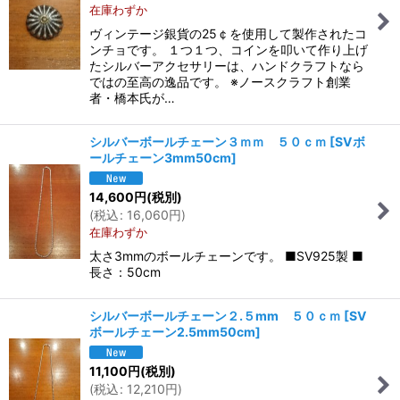
在庫わずか
ヴィンテージ銀貨の25￠を使用して製作されたコ
ンチョです。 １つ１つ、コインを叩いて作り上げ
たシルバーアクセサリーは、ハンドクラフトなら
ではの至高の逸品です。 ※ノースクラフト創業
者・橋本氏が…
シルバーボールチェーン３ｍｍ ５０ｃｍ
[
SVボ
ールチェーン3mm50cm
]
14,600
円
(税別)
(
税込
:
16,060
円
)
在庫わずか
太さ3mmのボールチェーンです。 ■SV925製 ■
長さ：50cm
シルバーボールチェーン２.５mm ５０ｃｍ
[
SV
ボールチェーン2.5mm50cm
]
11,100
円
(税別)
(
税込
:
12,210
円
)