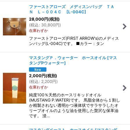
ファーストアローズ メディスンバッグ ＴＡ
Ｎ Ｌ－００４Ｃ
[
L-004C
]
28,000
円
(税別)
(
税込
:
30,800
円
)
在庫わずか
ファーストアローズ(FIRST ARROW's)のメディス
ンバッグ(L-004C)です。 ■カラー：タン
マスタングＰ．ウォーター ホースオイル
[
マス
タングPウォーター
]
2,000
円
(税別)
(
税込
:
2,200
円
)
在庫わずか
純度100％天然のホースリキッドオイル
(MUSTANG P.WATER)です。 馬脂全体から１割し
か精製されない透明かつ液体状でサラサラしたオ
リーブオイルのような油を使用した贅沢な保革油
です。 浸…
マスタングペースト ホースオイル
[
マスタング