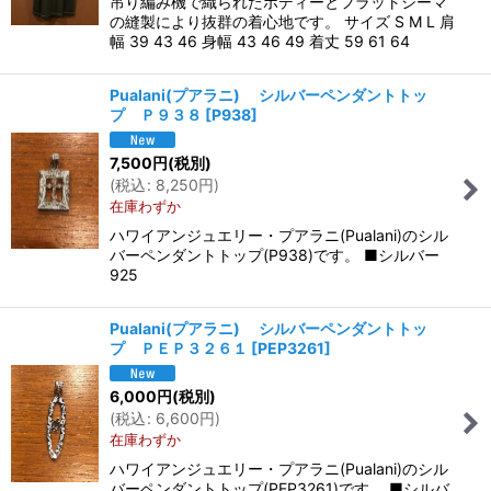
吊り編み機で織られたボディーとフラットシーマ
の縫製により抜群の着心地です。 サイズ S M L 肩
幅 39 43 46 身幅 43 46 49 着丈 59 61 64
Pualani(プアラニ) シルバーペンダントトッ
プ Ｐ９３８
[
P938
]
7,500
円
(税別)
(
税込
:
8,250
円
)
在庫わずか
ハワイアンジュエリー・プアラニ(Pualani)のシル
バーペンダントトップ(P938)です。 ■シルバー
925
Pualani(プアラニ) シルバーペンダントトッ
プ ＰＥＰ３２６１
[
PEP3261
]
6,000
円
(税別)
(
税込
:
6,600
円
)
在庫わずか
ハワイアンジュエリー・プアラニ(Pualani)のシル
バーペンダントトップ(PEP3261)です。 ■シルバ