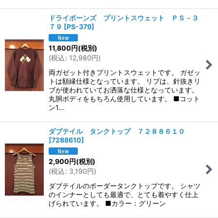
ドライボーンズ プリントスウェット ＰＳ－３
７９
[
PS-379
]
11,800
円
(税別)
(
税込
:
12,980
円
)
両ガゼット付きプリントスウェットです。 ガゼッ
トは額縁仕様となっています。 リブは、針抜きリ
ブが使われていてお洒落な仕様となっています。
丸胴ボディをもちろん使用しています。 ■コット
ン1…
ダブテイル タンクトップ ７２８８６１０
[
7288610
]
2,900
円
(税別)
(
税込
:
3,190
円
)
ダブテイルのボーダータンクトップです。 シャツ
のインナーとしても最適で、とても着やすく仕上
げられています。 ■カラー：グリーン