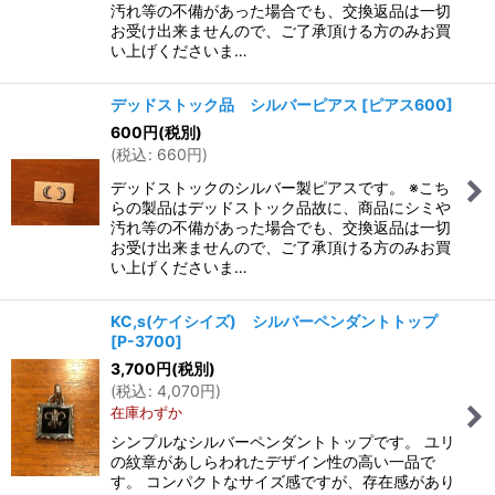
汚れ等の不備があった場合でも、交換返品は一切
お受け出来ませんので、ご了承頂ける方のみお買
い上げくださいま…
デッドストック品 シルバーピアス
[
ピアス600
]
600
円
(税別)
(
税込
:
660
円
)
デッドストックのシルバー製ピアスです。 ※こち
らの製品はデッドストック品故に、商品にシミや
汚れ等の不備があった場合でも、交換返品は一切
お受け出来ませんので、ご了承頂ける方のみお買
い上げくださいま…
KC,s(ケイシイズ) シルバーペンダントトップ
[
P-3700
]
3,700
円
(税別)
(
税込
:
4,070
円
)
在庫わずか
シンプルなシルバーペンダントトップです。 ユリ
の紋章があしらわれたデザイン性の高い一品で
す。 コンパクトなサイズ感ですが、存在感があり