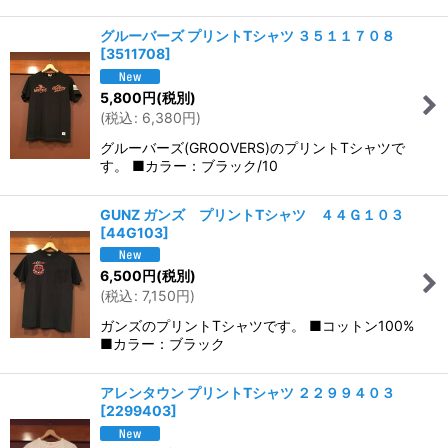
グルーバーズ プリントTシャツ ３５１１７０８
[
3511708
]
5,800
円
(税別)
(
税込
:
6,380
円
)
グルーバーズ(GROOVERS)のプリントTシャツで
す。 ■カラー：ブラック/10
GUNZ ガンズ プリントTシャツ ４４Ｇ１０３
[
44G103
]
6,500
円
(税別)
(
税込
:
7,150
円
)
ガンズのプリントTシャツです。 ■コットン100%
■カラー：ブラック
アレンタウン プリントTシャツ ２２９９４０３
[
2299403
]