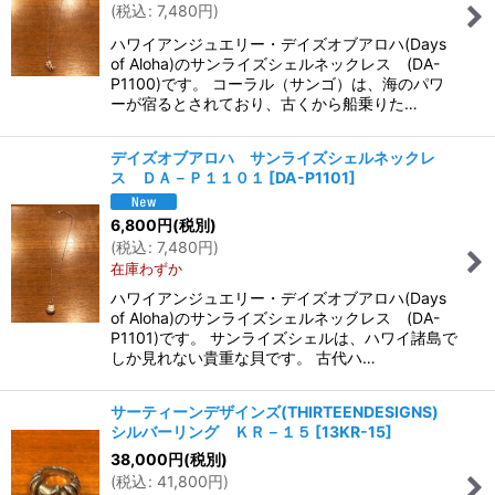
(
税込
:
7,480
円
)
ハワイアンジュエリー・デイズオブアロハ(Days
of Aloha)のサンライズシェルネックレス (DA-
P1100)です。 コーラル（サンゴ）は、海のパワ
ーが宿るとされており、古くから船乗りた…
デイズオブアロハ サンライズシェルネックレ
ス ＤＡ－Ｐ１１０１
[
DA-P1101
]
6,800
円
(税別)
(
税込
:
7,480
円
)
在庫わずか
ハワイアンジュエリー・デイズオブアロハ(Days
of Aloha)のサンライズシェルネックレス (DA-
P1101)です。 サンライズシェルは、ハワイ諸島で
しか見れない貴重な貝です。 古代ハ…
サーティーンデザインズ(THIRTEENDESIGNS)
シルバーリング ＫＲ－１５
[
13KR-15
]
38,000
円
(税別)
(
税込
:
41,800
円
)