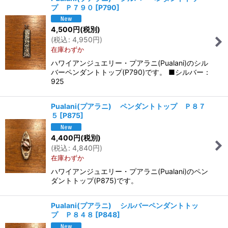
プ Ｐ７９０
[
P790
]
4,500
円
(税別)
(
税込
:
4,950
円
)
在庫わずか
ハワイアンジュエリー・プアラニ(Pualani)のシル
バーペンダントトップ(P790)です。 ■シルバー：
925
Pualani(プアラニ) ペンダントトップ Ｐ８７
５
[
P875
]
4,400
円
(税別)
(
税込
:
4,840
円
)
在庫わずか
ハワイアンジュエリー・プアラニ(Pualani)のペン
ダントトップ(P875)です。
Pualani(プアラニ) シルバーペンダントトッ
プ Ｐ８４８
[
P848
]