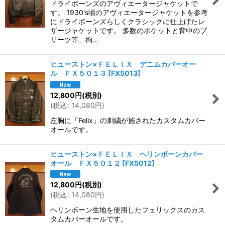
並び順
:
ドライボーンズのアヴィエータージャケットで
す。 1930's頃のアヴィエータージャケットを参考
にドライボーンズらしくクラシックに仕上げたレ
絞り込む
ザージャケットです。 多数のポケットと背中のプ
リーツ等、拘…
ヒューストン×ＦＥＬＩＸ デニムカバーオー
ル ＦＸ５０１３
[
FX5013
]
12,800
円
(税別)
(
税込
:
14,080
円
)
左胸に「Felix」の刺繍が施されたカスタムカバー
オールです。
ヒューストン×ＦＥＬＩＸ ヘリンボーンカバー
オール ＦＸ５０１２
[
FX5012
]
12,800
円
(税別)
(
税込
:
14,080
円
)
ヘリンボーン生地を使用したフェリックスのカス
タムカバーオールです。