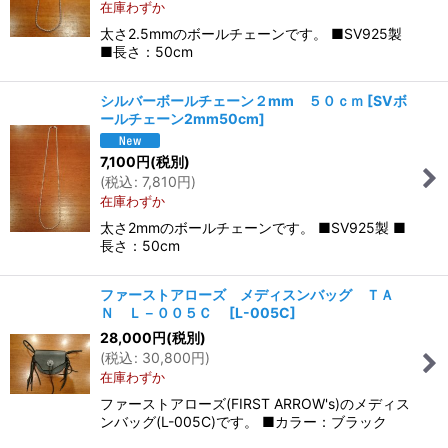
在庫わずか
太さ2.5mmのボールチェーンです。 ■SV925製
■長さ：50cm
シルバーボールチェーン２mm ５０ｃｍ
[
SVボ
ールチェーン2mm50cm
]
7,100
円
(税別)
(
税込
:
7,810
円
)
在庫わずか
太さ2mmのボールチェーンです。 ■SV925製 ■
長さ：50cm
ファーストアローズ メディスンバッグ ＴＡ
Ｎ Ｌ－００５Ｃ
[
L-005C
]
28,000
円
(税別)
(
税込
:
30,800
円
)
在庫わずか
ファーストアローズ(FIRST ARROW's)のメディス
ンバッグ(L-005C)です。 ■カラー：ブラック