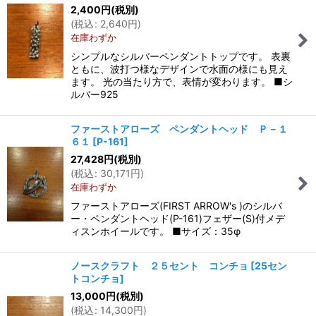
2,400
円
(税別)
(
税込
:
2,640
円
)
在庫わずか
シンプルなシルバーペンダントトップです。 表裏
ともに、波打つ様なデザインで水面の様にも見え
ます。 光の当たり方で、表情が変わります。 ■シ
ルバー925
ファーストアローズ ペンダントヘッド Ｐ－１
６１
[
P-161
]
27,428
円
(税別)
(
税込
:
30,171
円
)
在庫わずか
ファーストアローズ(FIRST ARROW's )のシルバ
ー・ペンダントヘッド(P-161)フェザー(S)付メデ
ィスンホイールです。 ■サイズ：35φ
ノースクラフト ２５セント コンチョ
[
25セン
トコンチョ
]
13,000
円
(税別)
(
税込
:
14,300
円
)