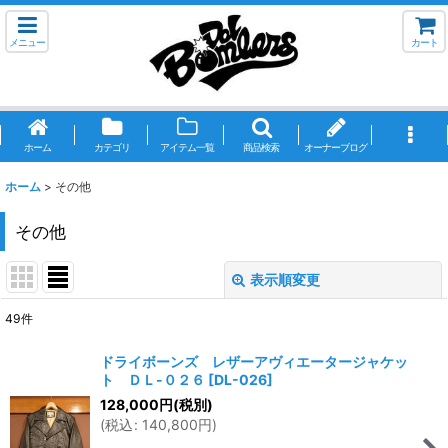
メニュー
カート
ホーム
カテゴリ
アイテム一覧
商品検索
オーナーブログ
ホーム
>
その他
その他
表示順変更
閉じる
49
件
サブカテゴリ
:
ドライボーンズ レザーアヴィエータージャケッ
ト ＤＬ-０２６
[
DL-026
]
表示数
:
128,000
円
(税別)
(
税込
:
140,800
円
)