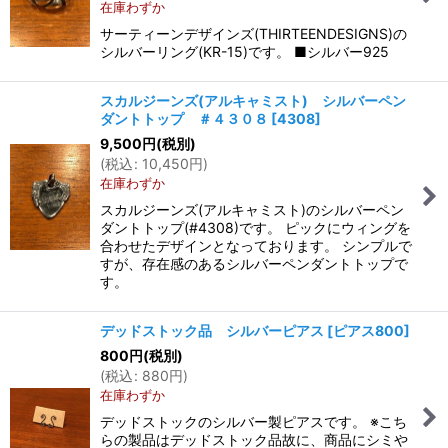
在庫わずか
サーティーンデザインズ(THIRTEENDESIGNS)の
シルバーリング(KR-15)です。 ■シルバー925
スカルジーンズ(アルキャミスト) シルバーペン
ダントトップ ＃４３０８
[
4308
]
9,500
円
(税別)
(
税込
:
10,450
円
)
在庫わずか
スカルジーンズ(アルキャミスト)のシルバーペン
ダントトップ(#4308)です。 ピックにウィングを
合わせたデザインとなっております。 シンプルで
すが、存在感のあるシルバーペンダントトップで
す。
デッドストック品 シルバーピアス
[
ピアス800
]
800
円
(税別)
(
税込
:
880
円
)
在庫わずか
デッドストックのシルバー製ピアスです。 ※こち
らの製品はデッドストック品故に、商品にシミや