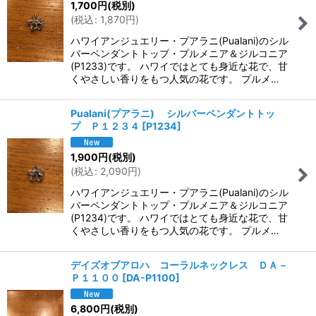
1,700
円
(税別)
(
税込
:
1,870
円
)
ハワイアンジュエリー・プアラニ(Pualani)のシル
バーペンダントトップ・プルメニア＆ジルコニア
(P1233)です。 ハワイではとても身近な花で、甘
くやさしい香りをもつ人気の花です。 プルメ…
Pualani(プアラニ) シルバーペンダントトッ
プ Ｐ１２３４
[
P1234
]
1,900
円
(税別)
(
税込
:
2,090
円
)
ハワイアンジュエリー・プアラニ(Pualani)のシル
バーペンダントトップ・プルメニア＆ジルコニア
(P1234)です。 ハワイではとても身近な花で、甘
くやさしい香りをもつ人気の花です。 プルメ…
デイズオブアロハ コーラルネックレス ＤＡ－
Ｐ１１００
[
DA-P1100
]
6,800
円
(税別)