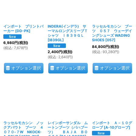
インポート プリントパ
INDERA(インデラ) サ
ラッセルモカシン ブー
ーカー
[
DD-PK
]
ーマルロングスリーブＴ
ツ ０５７ ウェーデイ
シャツ Ｉ８３９ＧＬ
ングシューズ WADING
[
I839GL
]
SHOES
[
057
]
6,980
円
(税別)
84,800
円
(税別)
(
税込
:
7,678
円
)
(
税込
:
93,280
円
)
2,400
円
(税別)
(
税込
:
2,640
円
)
オプション選択
オプション選択
オプション選択
ラッセルモカシン ノッ
レインボーサンダル ム
インポート Ａ－１０グ
クアバウト ブーツ ４
ートンブーツ（バハブー
ローブ
[
A-10グローブ
]
０７０-７W NKOCK-
ツ） ＢＡＪＡ ＢＯ