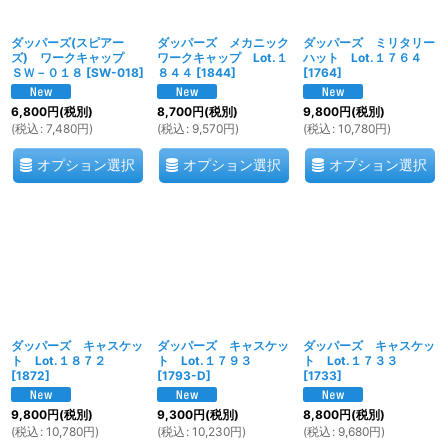
ダッパーズ(スピアー
ダッパーズ メカニック
ダッパーズ ミリタリー
ズ) ワークキャップ
ワークキャップ Lot.１
ハット Lot.１７６４
ＳＷ－０１８
[
SW-018
]
８４４
[
1844
]
[
1764
]
6,800
円
(税別)
8,700
円
(税別)
9,800
円
(税別)
(
税込
:
7,480
円
)
(
税込
:
9,570
円
)
(
税込
:
10,780
円
)
オプション選択
オプション選択
オプション選択
ダッパーズ キャスケッ
ダッパーズ キャスケッ
ダッパーズ キャスケッ
ト Lot.１８７２
ト Lot.１７９３
ト Lot.１７３３
[
1872
]
[
1793-D
]
[
1733
]
9,800
円
(税別)
9,300
円
(税別)
8,800
円
(税別)
(
税込
:
10,780
円
)
(
税込
:
10,230
円
)
(
税込
:
9,680
円
)