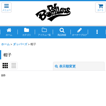
メニュー
カート
ホーム
カテゴリ
アイテム一覧
商品検索
オーナーブログ
ホーム
>
ダッパーズ
>
帽子
帽子
表示順変更
閉じる
8
件
表示数
:
並び順
:
絞り込む