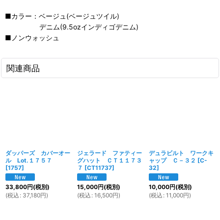
■カラー：ベージュ(ベージュツイル)
デニム(9.5ozインディゴデニム)
■ノンウォッシュ
関連商品
ダッパーズ カバーオー
ジェラード ファティー
デュラビルト ワークキ
ル Lot.１７５７
グハット ＣＴ１１７３
ャップ Ｃ－３２
[
C-
[
1757
]
７
[
CT11737
]
32
]
33,800
円
(税別)
15,000
円
(税別)
10,000
円
(税別)
(
税込
:
37,180
円
)
(
税込
:
16,500
円
)
(
税込
:
11,000
円
)