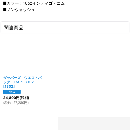
■カラー：10ozインディゴデニム
■ノンウォッシュ
関連商品
ダッパーズ ウエストバ
ッグ Lot.１３０２
[
1302
]
24,800
円
(税別)
(
税込
:
27,280
円
)