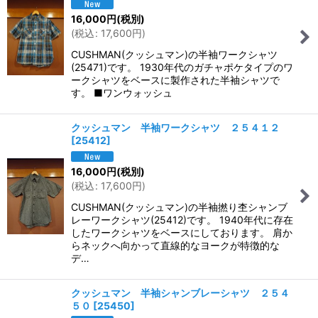
16,000
円
(税別)
(
税込
:
17,600
円
)
CUSHMAN(クッシュマン)の半袖ワークシャツ
(25471)です。 1930年代のガチャポケタイプのワ
ークシャツをベースに製作された半袖シャツで
す。 ■ワンウォッシュ
クッシュマン 半袖ワークシャツ ２５４１２
[
25412
]
16,000
円
(税別)
(
税込
:
17,600
円
)
CUSHMAN(クッシュマン)の半袖撚り杢シャンブ
レーワークシャツ(25412)です。 1940年代に存在
したワークシャツをベースにしております。 肩か
らネックへ向かって直線的なヨークが特徴的な
デ…
クッシュマン 半袖シャンブレーシャツ ２５４
５０
[
25450
]