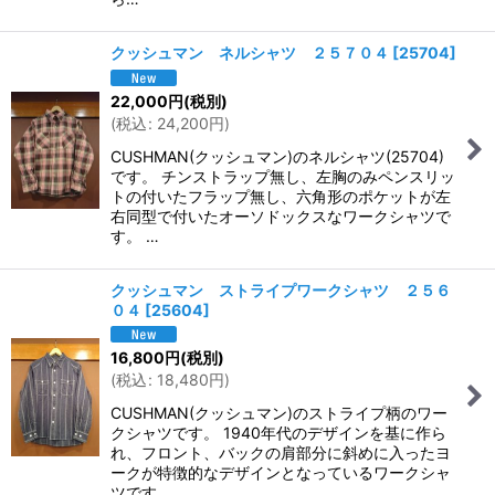
クッシュマン ネルシャツ ２５７０４
[
25704
]
22,000
円
(税別)
(
税込
:
24,200
円
)
CUSHMAN(クッシュマン)のネルシャツ(25704)
です。 チンストラップ無し、左胸のみペンスリッ
トの付いたフラップ無し、六角形のポケットが左
右同型で付いたオーソドックスなワークシャツで
す。 …
クッシュマン ストライプワークシャツ ２５６
０４
[
25604
]
16,800
円
(税別)
(
税込
:
18,480
円
)
CUSHMAN(クッシュマン)のストライプ柄のワー
クシャツです。 1940年代のデザインを基に作ら
れ、フロント、バックの肩部分に斜めに入ったヨ
ークが特徴的なデザインとなっているワークシャ
ツです。 …