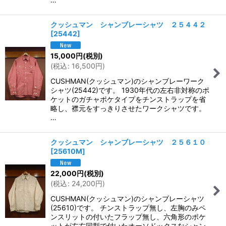
クッシュマン シャンブレーシャツ ２５４４２
[
25442
]
15,000
円
(税別)
(
税込
:
16,500
円
)
CUSHMAN(クッシュマン)のシャンブレーワーク
シャツ(25442)です。 1930年代の左右非対称のポ
ケットのガチャポケタイプをチンストラップを省
略し、襟元をすっきりさせたワークシャツです。
…
クッシュマン シャンブレーシャツ ２５６１０
[
25610M
]
22,000
円
(税別)
(
税込
:
24,200
円
)
CUSHMAN(クッシュマン)のシャンブレーシャツ
(25610)です。 チンストラップ無し、左胸のみペ
ンスリットの付いたフラップ無し、六角形のポケ
ットが左右同型で付いたオーソドックスなシャン