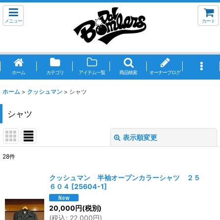
メニュー
カート
ホーム
カテゴリ
アイテム一覧
商品検索
オーナーブログ
ホーム
>
クッシュマン
>
シャツ
シャツ
表示順変更
閉じる
28
件
表示数
:
クッシュマン 半袖オープンカラーシャツ ２５
６０４
[
25604-1
]
並び順
:
20,000
円
(税別)
(
税込
:
22,000
円
)
絞り込む