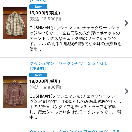
15,000
円
(税別)
(
税込
:
16,500
円
)
CUSHMAN(クッシュマン)のチェックワークシャ
ツ(25421)です。 左右同型の六角形のポケットの
オーソドックスなチェック柄のワークシャツで
す。 ハリのある生地感が特徴的な綿麻の強撚糸を
使用し…
クッシュマン ワークシャツ ２５４６１
[
25461
]
18,000
円
(税別)
(
税込
:
19,800
円
)
CUSHMAN(クッシュマン)のチェックワークシャ
ツ(25461)です。 1930年代の左右非対称のポケッ
トのガチャポケタイプをチンストラップを省略
し、襟元をすっきりさせたワークシャツです。 背
中…
クッシュマン ウォバッシュワークシャツ ２５