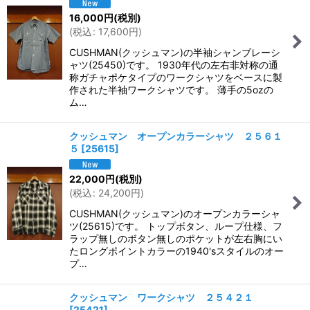
16,000
円
(税別)
(
税込
:
17,600
円
)
CUSHMAN(クッシュマン)の半袖シャンブレーシ
ャツ(25450)です。 1930年代の左右非対称の通
称ガチャポケタイプのワークシャツをベースに製
作された半袖ワークシャツです。 薄手の5ozの
ム…
クッシュマン オープンカラーシャツ ２５６１
５
[
25615
]
22,000
円
(税別)
(
税込
:
24,200
円
)
CUSHMAN(クッシュマン)のオープンカラーシャ
ツ(25615)です。 トップボタン、ループ仕様、フ
ラップ無しのボタン無しのポケットが左右胸にい
たロングポイントカラーの1940'sスタイルのオー
プ…
クッシュマン ワークシャツ ２５４２１
[
25421
]