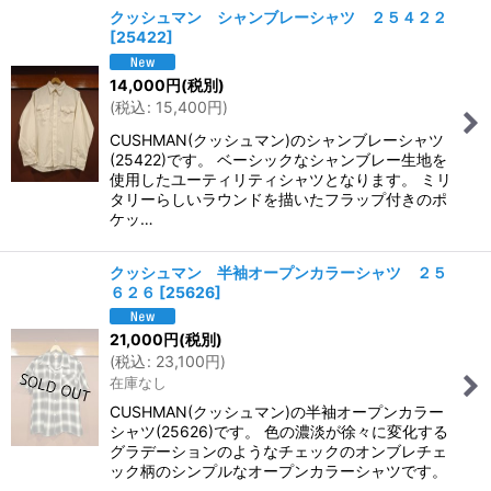
クッシュマン シャンブレーシャツ ２５４２２
[
25422
]
14,000
円
(税別)
(
税込
:
15,400
円
)
CUSHMAN(クッシュマン)のシャンブレーシャツ
(25422)です。 ベーシックなシャンブレー生地を
使用したユーティリティシャツとなります。 ミリ
タリーらしいラウンドを描いたフラップ付きのポ
ケッ…
クッシュマン 半袖オープンカラーシャツ ２５
６２６
[
25626
]
21,000
円
(税別)
(
税込
:
23,100
円
)
在庫なし
CUSHMAN(クッシュマン)の半袖オープンカラー
シャツ(25626)です。 色の濃淡が徐々に変化する
グラデーションのようなチェックのオンブレチェ
ック柄のシンプルなオープンカラーシャツです。
…