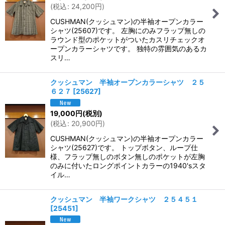
(
税込
:
24,200
円
)
CUSHMAN(クッシュマン)の半袖オープンカラー
シャツ(25607)です。 左胸にのみフラップ無しの
ラウンド型のポケットがついたカスリチェックオ
ープンカラーシャツです。 独特の雰囲気のあるカ
スリ…
クッシュマン 半袖オープンカラーシャツ ２５
６２７
[
25627
]
19,000
円
(税別)
(
税込
:
20,900
円
)
CUSHMAN(クッシュマン)の半袖オープンカラー
シャツ(25627)です。 トップボタン、ループ仕
様、フラップ無しのボタン無しのポケットが左胸
のみに付いたロングポイントカラーの1940'sスタ
イル…
クッシュマン 半袖ワークシャツ ２５４５１
[
25451
]