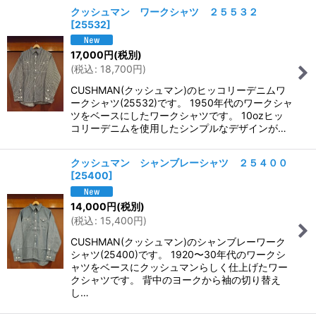
クッシュマン ワークシャツ ２５５３２
[
25532
]
17,000
円
(税別)
(
税込
:
18,700
円
)
CUSHMAN(クッシュマン)のヒッコリーデニムワ
ークシャツ(25532)です。 1950年代のワークシャ
ツをベースにしたワークシャツです。 10ozヒッ
コリーデニムを使用したシンプルなデザインが…
クッシュマン シャンブレーシャツ ２５４００
[
25400
]
14,000
円
(税別)
(
税込
:
15,400
円
)
CUSHMAN(クッシュマン)のシャンブレーワーク
シャツ(25400)です。 1920〜30年代のワークシ
ャツをベースにクッシュマンらしく仕上げたワー
クシャツです。 背中のヨークから袖の切り替え
し…