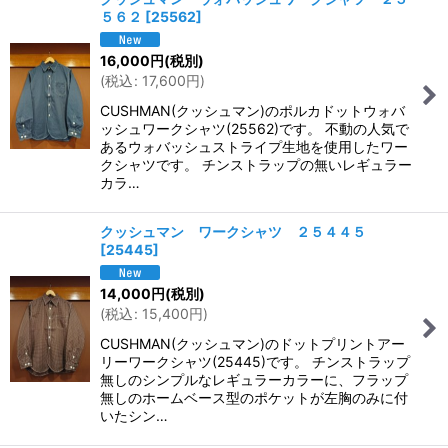
５６２
[
25562
]
16,000
円
(税別)
(
税込
:
17,600
円
)
CUSHMAN(クッシュマン)のポルカドットウォバ
ッシュワークシャツ(25562)です。 不動の人気で
あるウォバッシュストライプ生地を使用したワー
クシャツです。 チンストラップの無いレギュラー
カラ…
クッシュマン ワークシャツ ２５４４５
[
25445
]
14,000
円
(税別)
(
税込
:
15,400
円
)
CUSHMAN(クッシュマン)のドットプリントアー
リーワークシャツ(25445)です。 チンストラップ
無しのシンプルなレギュラーカラーに、フラップ
無しのホームベース型のポケットが左胸のみに付
いたシン…