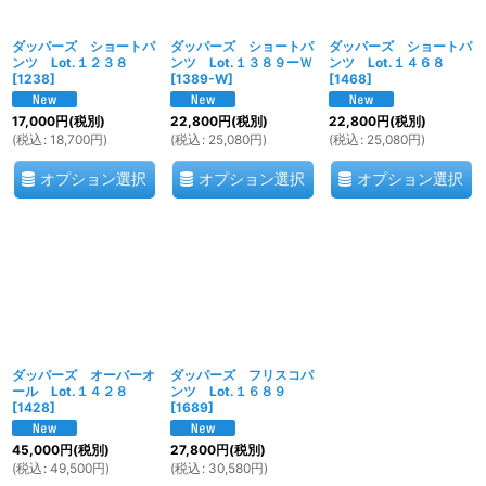
ダッパーズ ショートパ
ダッパーズ ショートパ
ダッパーズ ショートパ
ンツ Lot.１２３８
ンツ Lot.１３８９ーＷ
ンツ Lot.１４６８
[
1238
]
[
1389-W
]
[
1468
]
17,000
円
(税別)
22,800
円
(税別)
22,800
円
(税別)
(
税込
:
18,700
円
)
(
税込
:
25,080
円
)
(
税込
:
25,080
円
)
オプション選択
オプション選択
オプション選択
ダッパーズ オーバーオ
ダッパーズ フリスコパ
ール Lot.１４２８
ンツ Lot.１６８９
[
1428
]
[
1689
]
45,000
円
(税別)
27,800
円
(税別)
(
税込
:
49,500
円
)
(
税込
:
30,580
円
)