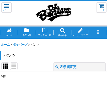
メニュー
カート
ホーム
カテゴリ
アイテム一覧
商品検索
オーナーブログ
ホーム
>
ダッパーズ
>
パンツ
パンツ
表示順変更
閉じる
5
件
表示数
:
並び順
:
絞り込む