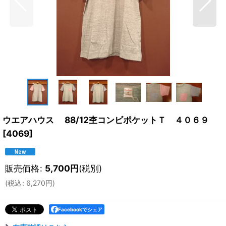
ウエアハウス 88/12杢コンビポケットＴ ４０６９
[
4069
]
販売価格
:
5,700
円
(税別)
(
税込
:
6,270
円
)
Facebookでシェア