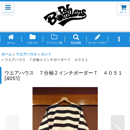
メニュー
カート
ホーム
カテゴリ
アイテム一覧
商品検索
オーナーブログ
ホーム
>
ウエアハウス
>
ロンＴ
>
ウエアハウス ７分袖２インチボーダーＴ ４０５１
ウエアハウス ７分袖２インチボーダーＴ ４０５１
[
4051
]