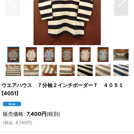
ウエアハウス ７分袖２インチボーダーＴ ４０５１
[
4051
]
販売価格
:
7,400
円
(税別)
(
税込
:
8,140
円
)