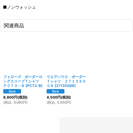
■ノンウォッシュ
関連商品
フェローズ ボーダーロ
ウエアハウス ボーダー
ングスリーブＴシャツ
Ｔシャツ ２７１３５０
ＰＣＴ３－Ｂ
[
PCT3-B
]
０６
[
27135006
]
8,800
円
(税別)
4,500
円
(税別)
(
税込
:
9,680
円
)
(
税込
:
4,950
円
)