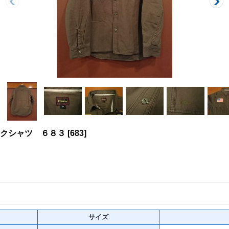
ークシャツ ６８３
[
683
]
サイズ