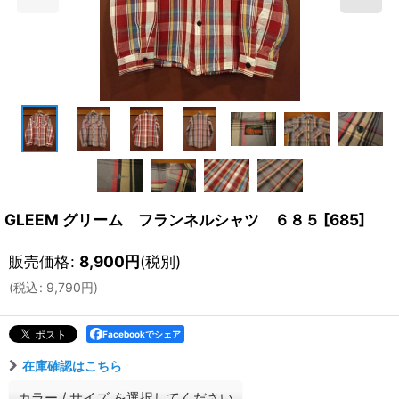
GLEEM グリーム フランネルシャツ ６８５
[
685
]
販売価格
:
8,900
円
(税別)
(
税込
:
9,790
円
)
Facebookでシェア
在庫確認はこちら
カラー
/
サイズ
を選択してください