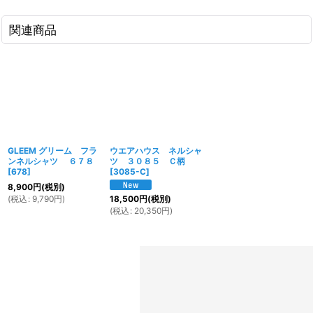
関連商品
GLEEM グリーム フラ
ウエアハウス ネルシャ
ンネルシャツ ６７８
ツ ３０８５ Ｃ柄
[
678
]
[
3085-C
]
8,900
円
(税別)
(
税込
:
9,790
円
)
18,500
円
(税別)
(
税込
:
20,350
円
)